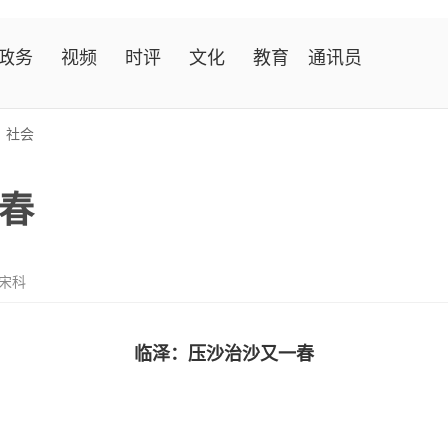
政务
视频
时评
文化
教育
通讯员
>
社会
春
 宋科
临泽：压沙治沙又一春