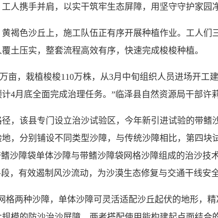
人携手并肩，以实干筑牢生态屏障，用坚守守护家园净
褐色沙丘上，施工队伍正有序开展种植作业。工人们三
人覆土压实，整套流程高效有序，快速完成梭梭种植。
万亩，栽植梭梭110万株，从3月中旬组织人员进场开工
计4月底全面完成治理任务。”临泽县自然资源局干部许
，该县专门设立治沙试验区，今年新引进试验的带鳍沙
验地，分别铺设不同类型沙障，与传统沙障相比，第四块
带鳍沙障袋单体沙障与带鳍沙障袋网格沙障组成的治沙技
手段，有效遏制风沙流动，为沙漠生态修复与交通干线安
格两种沙障，单体沙障可灵活适配沙丘起伏的地形，精
大规模的防沙治沙屏障，两者搭配使用能构建起点面结合的