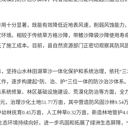
十分显著，既能有效降低近地表风速，削弱风蚀能力，
定环境。相较于传统草方格沙障，带鳍沙障袋沙障使用寿
低了施工成本。目前，县自然资源部门正密切观察其防风
坚持山水林田湖草沙一体化保护和系统治理，依托“三北
作，逐步构建起“防、治、护”三位一体的防沙治沙体系
系统修复、林区基础设施建设、荒漠化防治等方面，全力
元，治理沙化土地51.77万亩，其中营造防风固沙林9.54
中幼林抚育0.45万亩，人工种草0.32万亩，新造林地管护4.
亩，生态环境持续向好，进一步巩固和拓展了绿洲生态屏障，