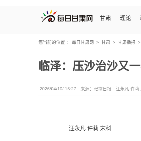
甘肃
理论
您当前的位置 ：
每日甘肃网
>
甘肃
>
甘肃播报
临泽：压沙治沙又一
2026/04/10/ 15:27
来源：张掖日报
汪永凡 许莉
汪永凡 许莉 宋科