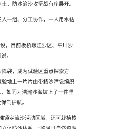
土，防沙治沙攻坚战有序展开。
人一组、分工协作，一人用水钻
建设，目前板桥壕洼沙区、平川沙
莉说。
障袋，成为试验区重点探索方
试验地上一片片由带鳍沙障袋编织
术，如同为浩瀚沙海披上了一件坚
全保驾护航。
准锁定流沙活动区域，还可栽植梭
立体防沙体系。”临泽县自然资源