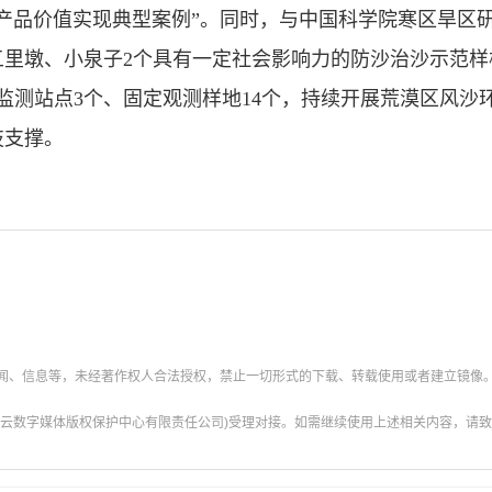
产品价值实现典型案例”。同时，与中国科学院寒区旱区
五里墩、小泉子2个具有一定社会影响力的防沙治沙示范样
监测站点3个、固定观测样地14个，持续开展荒漠区风沙
技支撑。
新闻、信息等，未经著作权人合法授权，禁止一切形式的下载、转载使用或者建立镜像
云数字媒体版权保护中心有限责任公司)受理对接。如需继续使用上述相关内容，请致电甘肃