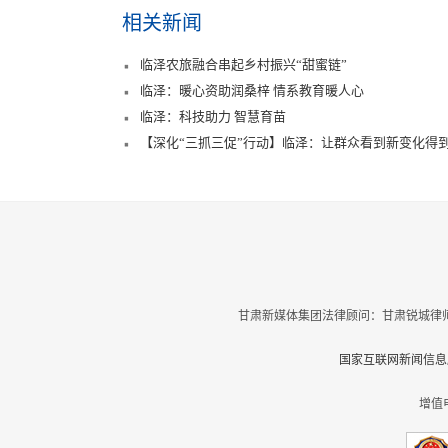
相关新闻
临泽农旅融合串起乡村振兴“甜蜜链”
临泽：暖心资助润桑梓 情系教育暖人心
临泽：科技助力 智慧育苗
【深化“三抓三促”行动】临泽：让群众看到新变化得
甘肃新媒体集团法律顾问：甘肃锐城律师
国家互联网新闻信息服
增值