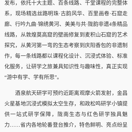
发布，依托十大主题、百条线路、千堂课程的完整体
系，现场精选丝路明珠·古韵风华、百里画卷·石窟走
廊、行吟九曲·锦绣黄河、美美与共·陇韵非遗4条精品
线路，从敦煌莫高窟的壁画修复到麦积山石窟的艺术
探究，从黄河第一弯的生态考察到庆阳香包的非遗制
作，每一条线路都以课程化设计、沉浸式体验、标准
化服务，让研学之旅兼具知识性与趣味性，真正实现
“游中有学、学有所思”。
酒泉航天研学可预约近距离观摩火箭发射，金昌
火星基地沉浸式模拟太空生存，和政松鸣研学小镇提
供一站式研学保障，陇南生态与红色研学独具魅
力……省内各地轮番登台推介，特色鲜明、亮点纷呈