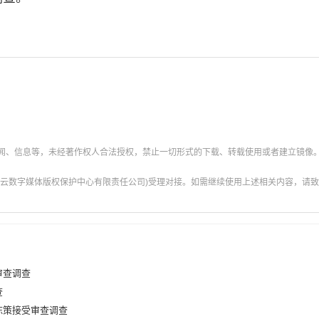
新闻、信息等，未经著作权人合法授权，禁止一切形式的下载、转载使用或者建立镜像
云数字媒体版权保护中心有限责任公司)受理对接。如需继续使用上述相关内容，请致电甘肃
审查调查
查
陈策接受审查调查