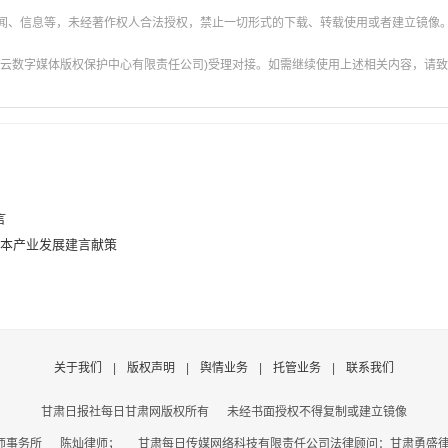
新闻、信息等，未经著作权人合法授权，禁止一切形式的下载、转载使用或者建立镜像
云数字媒体版权保护中心有限责任公司)受理对接。如需继续使用上述相关内容，请致电甘肃
言
基本产业发展建言献策
关于我们
|
版权声明
|
舆情业务
|
托管业务
|
联系我们
甘肃日报社每日甘肃网版权所有
未经书面授权不得复制或建立镜像
事务所 陈灿律师； 甘肃每日传媒网络科技有限责任公司法律顾问：甘肃勇盛律师事