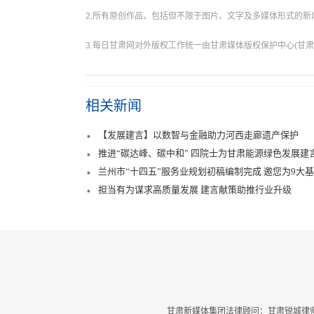
2.所有原创作品，包括但不限于图片、文字及多媒体形式的
3.每日甘肃网对外版权工作统一由甘肃媒体版权保护中心(甘肃
相关新闻
【发展建言】以数智与金融助力河西走廊遗产保护
推进“碳达峰、碳中和” 四院士为甘肃能源绿色发展建
兰州市“十四五”服务业规划初稿编制完成 邀您为9大
担当有为谋求高质量发展 建言献策助推行业升级
甘肃新媒体集团法律顾问：甘肃锐城律师