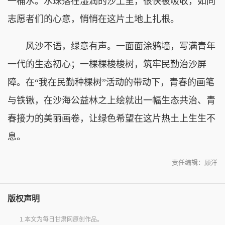
一桶水。水珠落在湿润的沙土里，很快被吸收，如同
志愿者们的心意，悄悄在这片土地上扎根。
风沙不语，绿意有声。一面面涂鸦墙，写满青年
一代的生态初心；一棵棵梭梭树，筑牢民勤治沙屏
障。在“我在民勤种棵树”活动的带动下，青春的画笔
与铁锹，在沙海公益林之上绘就出一幅生态共治、青
春接力的美丽画卷，让绿色希望在这片热土上生生不
息。
责任编辑：顾洋
版权声明
1.本文为每日甘肃网原创作品。