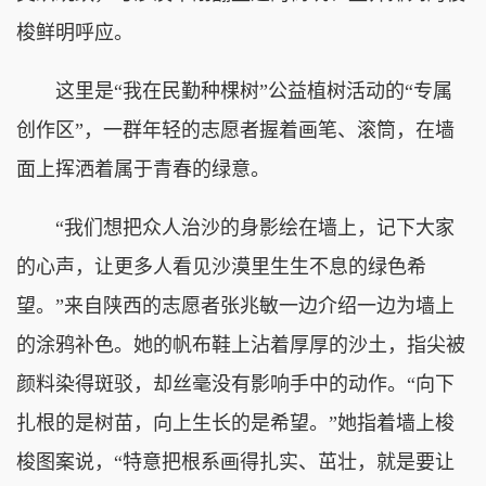
梭鲜明呼应。
这里是“我在民勤种棵树”公益植树活动的“专属
创作区”，一群年轻的志愿者握着画笔、滚筒，在墙
面上挥洒着属于青春的绿意。
“我们想把众人治沙的身影绘在墙上，记下大家
的心声，让更多人看见沙漠里生生不息的绿色希
望。”来自陕西的志愿者张兆敏一边介绍一边为墙上
的涂鸦补色。她的帆布鞋上沾着厚厚的沙土，指尖被
颜料染得斑驳，却丝毫没有影响手中的动作。“向下
扎根的是树苗，向上生长的是希望。”她指着墙上梭
梭图案说，“特意把根系画得扎实、茁壮，就是要让