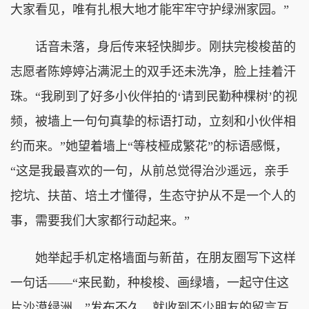
大家看见，唯有扎根大地才能牢牢守护绿洲家园。”
话音未落，身后传来轻快脚步。刚扶完梭梭苗的
志愿者陈婷婷沾满泥土的双手还未洗净，脸上挂着汗
珠。“我刷到了好多小伙伴拍的‘请到民勤种棵树’的视
频，被墙上一句句真挚的标语打动，立刻和小伙伴相
约而来。”她望着墙上“等枝桠成繁花”的标语感慨，
“这是我最喜欢的一句，从前总觉得治沙遥远，亲手
挖坑、扶苗、培土才懂得，生态守护从不是一个人的
事，需要我们大家都行动起来。”
她举起手机定格墙面与新苗，在朋友圈写下这样
一句话——“来民勤，种梭梭、画绿墙，一起守住这
片沙漠绿洲。”发布不久，就收到不少朋友的留言互