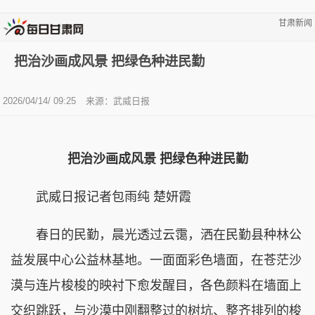
甘肃新闻
把治沙画成风景 把绿色种进民勤
2026/04/14/ 09:25
来源：武威日报
把治沙画成风景 把绿色种进民勤
武威日报记者包雨纯 楚妍霞
春日的民勤，晨光透过云霭，洒在民勤县种林公
益发展中心公益林基地。一面面彩色墙面，在苍茫沙
漠与连片梭梭的映衬下愈发醒目，各色颜料在墙面上
交织跳跃，与沙漠中刚翻整过的树坑、整齐排列的梭