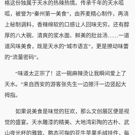
格这份独属于天水的热辣热情。传承千年的天水呱
呱，被誉为“秦州第一美食”，由荞麦精心制作，再浇
上秘制调料，香辣绵软的口感让人回味无穷。还有醇
厚的八大碗、清爽的浆水面、鲜美的肚丝汤……一道
道风味美食，既是天水的“城市语言”，更是撩动味蕾
的“流量密码”。
“味道太正宗了！这一碗麻辣烫让我瞬间爱上了
天水。”来自西安的游客张先生一边擦汗一边竖起大
拇指。
如果说美食是味觉的狂欢，那么文创展区便是视
觉的盛宴。天水雕漆的精美、大地湾彩陶的古朴、武
山夜光杯的雅致、憨态可掬的花牛苹果毛绒挂件，每