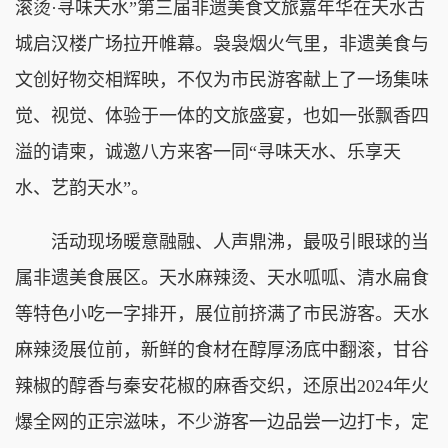
滚烫·寻味天水”第三届非遗美食文旅嘉年华在天水古
城启汉楼广场拉开帷幕。袅袅烟火气里，非遗美食与
文创好物交相辉映，不仅为市民游客献上了一场集味
觉、视觉、体验于一体的文旅盛宴，也如一张飘香四
溢的请柬，诚邀八方来客一同“寻味天水、乐享天
水、艺韵天水”。
活动现场暖意融融、人声鼎沸，最吸引眼球的当
属非遗美食展区。天水麻辣烫、天水呱呱、清水扁食
等特色小吃一字排开，展位前挤满了市民游客。天水
麻辣烫展位前，新鲜的食材在醇厚汤底中翻滚，甘谷
辣椒的醇香与秦安花椒的麻香交织，还原出2024年火
爆全网的正宗滋味，不少游客一边品尝一边打卡，定