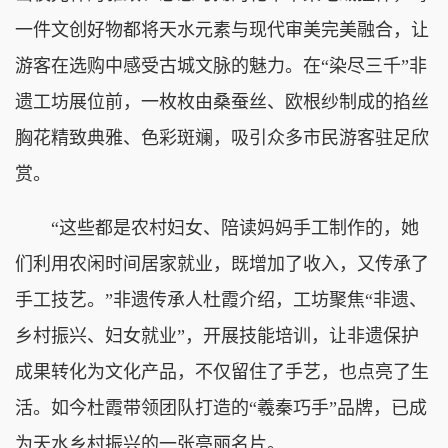
一件文创好物都将天水元素与现代审美完美融合，让
游客在选购中感受古城文脉的魅力。在“染尽三千”非
遗工坊展位前，一枚枚由桑蚕丝、欧根纱制成的掐丝
胸花精致典雅、色彩斑斓，吸引众多市民游客驻足欣
赏。
“这些都是农村妇女、陪读妈妈手工制作的，她
们利用农闲时间居家就业，既增加了收入，又传承了
手工技艺。”非遗传承人杜霞介绍，工坊聚焦“非遗、
乡村振兴、妇女就业”，开展技能培训，让非遗保护
成果转化为文化产品，不仅留住了手艺，也点亮了生
活。如今杜霞带领团队打造的“羲秦巧手”品牌，已成
为天水乡村振兴的一张亮丽名片。