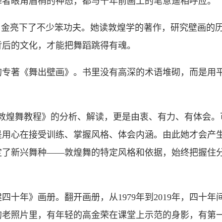
舞者眼角眉梢的神态，都与千年前画工的笔意遥相呼应。
金亮下了不少笨功夫。她读敦煌学的著作，研究壁画的历
背后的文化，才能把舞蹈跳得有魂。
著《舞出壁画》。书里没有高深的术语堆砌，而是用平
煌舞教程》的分析、解读，更是由衷、有力、有体会。
用心在接受训练、掌握风格、体会内涵。由此她才会产生
定了新兴舞种——敦煌舞的特定风格和依据，始终把握住
年》画册。翻开画册，从1979年到2019年，四十年
的老照片里，有年轻的高金荣在课堂上示范的身影，有第