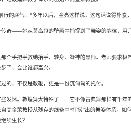
行的底气。”多年以后，金亮这样说。这句话说得朴素
奇——她从莫高窟的壁画中捕捉到了舞姿的韵律，用几
个手把手教她抬手、转身、凝神的恩师。老师要求极严
进步了，会比谁都高兴。
过的，不仅是教鞭，更是一份沉甸甸的托付。
发怵。敦煌舞太特殊了——它不像古典舞那样有千年的
自高金荣教授从残存的线条中“打捞”出的舞姿体系。如
能继续生长？