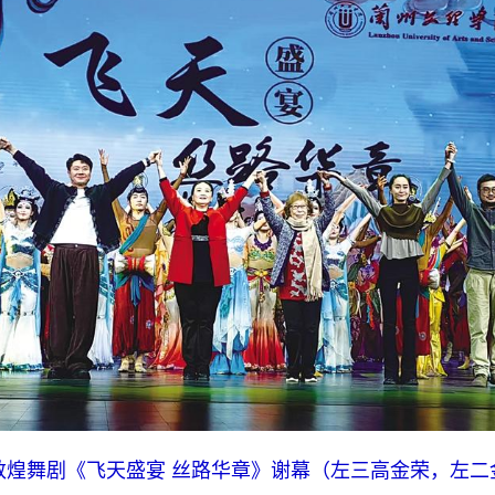
敦煌舞剧《飞天盛宴 丝路华章》谢幕（左三高金荣，左二