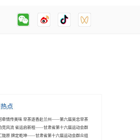
创热点
河牵情传美味 早茶逐香赴兰州——第六届吴忠早茶
拍竞风流 省运启新程——甘肃省第十六届运动会群
汇陇原 牌定乾坤——甘肃省第十六届运动会群众组