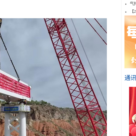
气
【
通