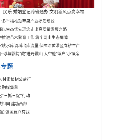
民乐:婚姻登记跨省通办 文明新风点亮幸福
宁多举措推动苹果产业提质增效
部以生态优先理念走出高质量发展之路
中推进苗木繁育工作 筑牢两山生态屏障
家峡水库调增出库流量 保障沿黄灌区春耕生产
泽:球幕影院"藏"进丹霞山 太空舱"落户"小镇旁
彩专题
026甘肃植树公益行
县融媒集萃
化“三抓三促”行动
效祖国 建功西部
专题] 强国复兴有我