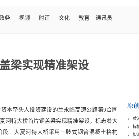
政务
视频
时评
文化
教育
通讯员
盖梁实现精准架设
原
本牵头人投资建设的兰永临高速公路第9合同
黄
夏河特大桥首片钢盖梁实现精准架设，标志着大
挥
阶段。大夏河特大桥采用三肢式钢管混凝土格构
智