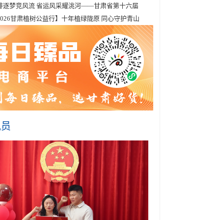
排逐梦竞风流 省运风采耀洮河——甘肃省第十六届
2026甘肃植树公益行】十年植绿陇原 同心守护青山
讯员