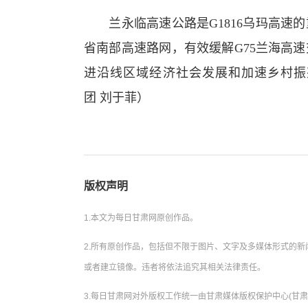
兰永临高速公路是G1816乌玛高速的
省南部高速路网，有效缓解G75兰海高
进沿线区域经济社会发展和加速乡村振
团 刘于菲）
版权声明
1.本文为每日甘肃网原创作品。
2.所有原创作品，包括但不限于图片、文字及多媒体形式的
或者建立镜像。违者将依法追究其相关法律责任。
3.每日甘肃网对外版权工作统一由甘肃媒体版权保护中心(甘