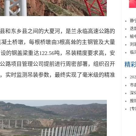
静
迭
县和东乡县之间的大夏河，是兰永临高速公路的
榆
混凝土桥墩，每根桥墩由3根高耸的主钢管及大量
刘
临
设的钢盖梁重达122.56吨，吊装精度要求高，安
公路项目管理公司提前进行周密部署，组织召开
精
，实时监测吊装参数，最终实现了毫米级的精准
2
市
深
报
[