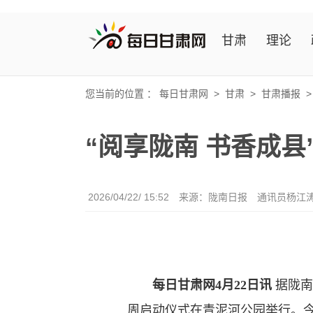
甘肃
理论
您当前的位置 ：
每日甘肃网
>
甘肃
>
甘肃播报
“阅享陇南 书香成
2026/04/22/ 15:52
来源：陇南日报
通讯员杨江涛
每日甘肃网4月22日讯
据陇南
周启动仪式在青泥河公园举行。今