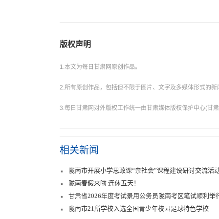
版权声明
1.本文为每日甘肃网原创作品。
2.所有原创作品，包括但不限于图片、文字及多媒体形式的
3.每日甘肃网对外版权工作统一由甘肃媒体版权保护中心(甘肃
相关新闻
陇南市开展小学思政课“亲社会”课程建设研讨交流活
陇南春假来啦 连休五天！
甘肃省2026年度考试录用公务员陇南考区笔试顺利举
陇南市21所学校入选全国青少年校园足球特色学校