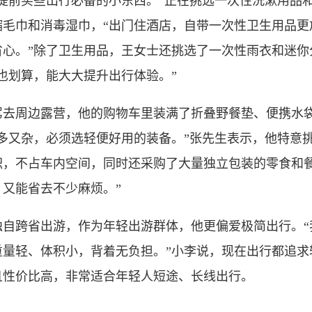
前买些出行必备的小东西。”正在挑选一次性洗漱用品和
缩毛巾和消毒湿巾，“出门住酒店，自带一次性卫生用品更
省心。”除了卫生用品，王女士还挑选了一次性雨衣和迷你
也划算，能大大提升出行体验。”
周边露营，他的购物车里装满了折叠野餐垫、便携水袋
多又杂，必须选轻便好用的装备。”张先生表示，他特意
积，不占车内空间，同时还采购了大量独立包装的零食和餐
又能省去不少麻烦。”
跨省出游，作为年轻出游群体，他更偏爱极简出行。“
重量轻、体积小，背着无负担。”小李说，现在出行都追求
且性价比高，非常适合年轻人短途、长线出行。