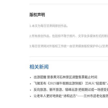
版权声明
1.本文为每日甘肃网原创作品。
2.所有原创作品，包括但不限于图片、文字及多媒体形式的
3.每日甘肃网对外版权工作统一由甘肃媒体版权保护中心(甘肃
相关新闻
出游提醒 景泰黄河石林景区调整售票截止时间
飞猪发布《2025端午假期出游快报》 兰州人“轻度假”
反向旅游、躺平旅游、错峰出游 把假期过成一场感受
让老年人更好地奔赴“诗和远方”——兰州市适老化服务