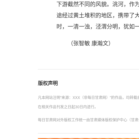
下游截然不同的风貌。洮河，作
途经过黄土堆积的地区，携带了
时，一清一浊，泾渭分明，犹如
（张智敏 康瀚文）
版权声明
凡本网站注明"来源：XXX（非每日甘肃网）"的作品，均
在相关作品刊发之日起30日内进行。
每日甘肃网对外版权工作统一由甘肃媒体版权保护中心（甘肃云数