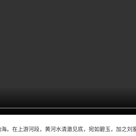
。在上游河段，黄河水清澈见底，宛如碧玉，加之刘家