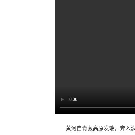
黄河自青藏高原发端，奔入渤海