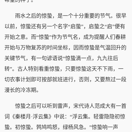
雨水之后的惊蛰，是一个十分重要的节气。很早
以前，惊蛰还有另一个名字“启蛰”，启蛰之“启”便有
开始之意。而“惊蛰”作为节气名，成为提醒人们春耕
开始与万物复苏的时间坐标，因而惊蛰是气温回升的
关键节气，有一句谚语说“惊蛰滴一点，九九往后
转”。古人特别看重惊蛰，只要惊蛰这天不下雨，一
切农事计划即可按部就班进行，否则，又要熬过一段
漫长的冷冻期。
惊蛰之后可以听到雷声，宋代诗人范成大有一首
词《秦楼月·浮云集》中说：“浮云集。轻雷隐隐初惊
蛰。初惊蛰。鹁鸠鸣怒，绿杨风急。”惊蛰响一声