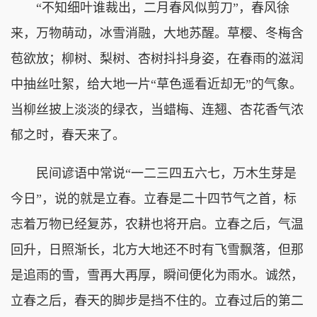
“不知细叶谁裁出，二月春风似剪刀”，春风徐
来，万物萌动，冰雪消融，大地苏醒。草樱、冬梅含
苞欲放；柳树、梨树、杏树抖抖身姿，在春雨的滋润
中抽丝吐絮，给大地一片“草色遥看近却无”的气象。
当柳丝披上淡淡的绿衣，当蜡梅、连翘、杏花香气浓
郁之时，春天来了。
民间谚语中常说“一二三四五六七，万木生芽是
今日”，说的就是立春。立春是二十四节气之首，标
志着万物已经复苏，农耕也将开启。立春之后，气温
回升，日照渐长，北方大地还不时有飞雪飘落，但那
是追雨的雪，雪再大再厚，瞬间便化为雨水。诚然，
立春之后，春天的脚步是挡不住的。立春过后的第二