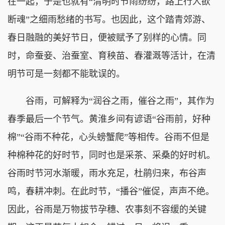
在一起，于是也就有“清明时节雨纷纷，路上行人欲
断魂”之细雨愁绪的书写。也因此，这个踏青郊游、
春日融融的美好节日，便被赋予了别样的心情。同
时，命蚕妾、治蚕室、育秧苗、春灌溉等活计，在清
明节可是一刻都不能耽误的。
谷雨，可解释为“润谷之雨，催谷之雨”，其作为
春季最后一个节气。黄淮乡间有谚语“谷雨前，好种
棉”“谷雨不种花，心头螃蟹爬”等相传。谷雨不但是
种棉种花的好时节，同时也是采茶、采桑的好时机。
谷雨时节河水渐暖，雨水充足，杜鹃归来，布谷声
鸣，春耕冲刺。在此时节，“播谷”催促，声声不绝。
因此，谷雨是万物拔节孕穗、农事刻不容缓的关键