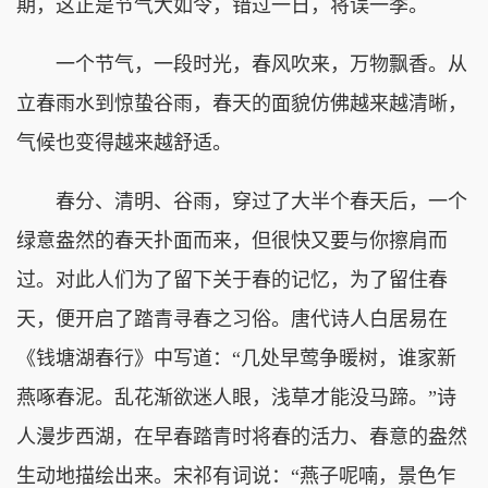
期，这正是节气大如令，错过一日，将误一季。
一个节气，一段时光，春风吹来，万物飘香。从
立春雨水到惊蛰谷雨，春天的面貌仿佛越来越清晰，
气候也变得越来越舒适。
春分、清明、谷雨，穿过了大半个春天后，一个
绿意盎然的春天扑面而来，但很快又要与你擦肩而
过。对此人们为了留下关于春的记忆，为了留住春
天，便开启了踏青寻春之习俗。唐代诗人白居易在
《钱塘湖春行》中写道：“几处早莺争暖树，谁家新
燕啄春泥。乱花渐欲迷人眼，浅草才能没马蹄。”诗
人漫步西湖，在早春踏青时将春的活力、春意的盎然
生动地描绘出来。宋祁有词说：“燕子呢喃，景色乍