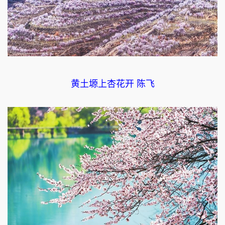
黄土塬上杏花开 陈飞