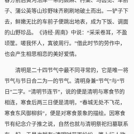
春分前后黄河沿岸一带的蕨麻、荇菜、马齿苋、车前
子、蒲公英等山珍野味齐刷刷地破土而出。一铲子下
去，鲜嫩无比的车前子便跳出地表，成为下饭、调面
的山野珍品。《诗经·周南》中说：“采采卷耳，不盈
顷筐。嗟我怀人，寘彼周行。”借此时节的劳作中，
也会产生相思相恋的美好爱情。
清明是二十四节气中最不同寻常的，它是唯一将
节气与节日合二为一的节气。清明身兼“节气”与“节
日”二字。“清明节连节”，说的便是清明与寒食节的
相连，寒食后两三日便是清明，“春城无处不飞花，
寒食东风御柳斜”，便是对寒食景象的描绘。因寒食
节有纪念介子推之说，自然也就与清明祭祀扫墓联系