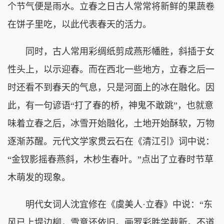
个节气便是雨水。立春之日古人常常将新鲜的果蔬卷
在饼子里吃，以此代表春天的活力。
同时，古人常用彩绸纸剪成燕形幡胜，斜插于女
性头上，以示迎春。而在西北一些地方，立春之后一
时还看不到春天的气息，只是河面上的冰在融化。因
此，有一句谚语“打了春的桥，神鬼不敢跳”，也就意
味着立春之后，冰雪开始融化，土地开始酥软，万物
逐渐苏醒。元代文学家贯云石在《清江引》词中说：
“金钗影摇春燕斜，木杪生春叶。”点出了立春时节草
木萌发的现象。
明代女词人沈宜修在《虞美人·立春》中说：“东
风已上堤边柳，雪意还依旧。画罗彩胜学裁新。不道