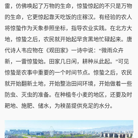
雷，仿佛唤起了万物的生命，惊蛰惊起的不只是万物
的生命，它更惊起靠天吃饭的庄稼汉。有经验的农人
将惊蛰作为天象参照坐标，指导农业实践。在北方大
地，惊蛰之后，农民就开始起早贪黑地忙碌起来。唐
代诗人韦应物在《观田家》一诗中说：“微雨众卉
新，一雷惊蛰始。田家几日闲，耕种从此起。”可见
惊蛰是农事中重要的一个时间节点。惊蛰之后，农民
就开始翻新土地，开始整治田间环境，开始做着一些
防虫、灭虫的准备。在种植冬小麦的地区，还要及时
耙地、施肥、储水，为秧苗提供充足的水分。