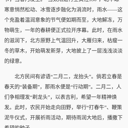
寒意悄然松动、冰雪逐步融化为涓流时，雨水——这
个充盈着温润意象的节气便如期而至，大地解冻，万
物萌生，一年的春耕便正式拉开序幕。此时，在雨水
的滋润下，北方原野上气温回升，大雁归来，枯瘦一
冬的草木，开始萌发新芽，大地披上了一层浅浅淡淡
的绿意。
北方民间有谚语“二月二，龙抬头”。倘若立春是
春天的“装备期”，那雨水便是“行动期”。二月二，人
们争相理发“剃龙头”，以表吉利，希望一年精神焕
发。此时，农民开始走向田野，举行“打春牛”、鞭策
泥牛仪式，开展祈雨活动，期待雨润大地后，播撒下
希望的种子。