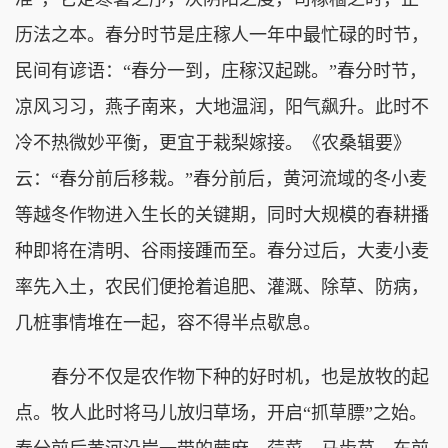
历法之本。春分时节是庄稼人一年中最忙碌的时节，
民间有谚语：“春分一到，庄稼汉起跳。”春分时节，
凉风习习，燕子南来，大地温润，阳气飙升。此时不
冷不热微妙平衡，更宜于栽梨嫁接。《农桑辑要》
云：“春分前后移栽。”春分前后，黄河流域的冬小麦
等越冬作物进入生长的关键期，同时大规模的春耕播
种即将在清明、谷雨接踵而至。春分过后，大麦小麦
率先入土，农民们便抢着追肥、灌溉、除草、防病，
几桩事情堆在一起，容不得半点歇息。
春分不仅是农作物下种的好时机，也是放牧的起
点。牧人此时将马儿放归草场，开启“抓草膘”之始。