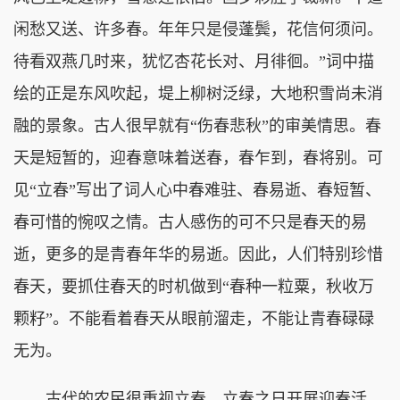
闲愁又送、许多春。年年只是侵蓬鬓，花信何须问。
待看双燕几时来，犹忆杏花长对、月徘徊。”词中描
绘的正是东风吹起，堤上柳树泛绿，大地积雪尚未消
融的景象。古人很早就有“伤春悲秋”的审美情思。春
天是短暂的，迎春意味着送春，春乍到，春将别。可
见“立春”写出了词人心中春难驻、春易逝、春短暂、
春可惜的惋叹之情。古人感伤的可不只是春天的易
逝，更多的是青春年华的易逝。因此，人们特别珍惜
春天，要抓住春天的时机做到“春种一粒粟，秋收万
颗籽”。不能看着春天从眼前溜走，不能让青春碌碌
无为。
古代的农民很重视立春，立春之日开展迎春活