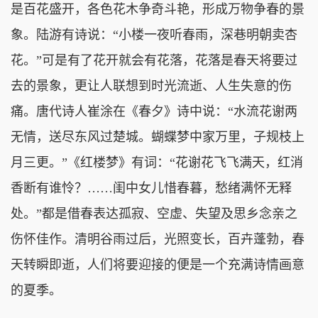
是百花盛开，各色花木争奇斗艳，形成万物争春的景
象。陆游有诗说：“小楼一夜听春雨，深巷明朝卖杏
花。”可是有了花开就会有花落，花落是春天将要过
去的景象，更让人联想到时光流逝、人生失意的伤
痛。唐代诗人崔涂在《春夕》诗中说：“水流花谢两
无情，送尽东风过楚城。蝴蝶梦中家万里，子规枝上
月三更。”《红楼梦》有词：“花谢花飞飞满天，红消
香断有谁怜？……闺中女儿惜春暮，愁绪满怀无释
处。”都是借春表达孤寂、空虚、失望及思乡念亲之
伤怀佳作。清明谷雨过后，光照变长，百卉蓬勃，春
天转瞬即逝，人们将要迎接的便是一个充满诗情画意
的夏季。