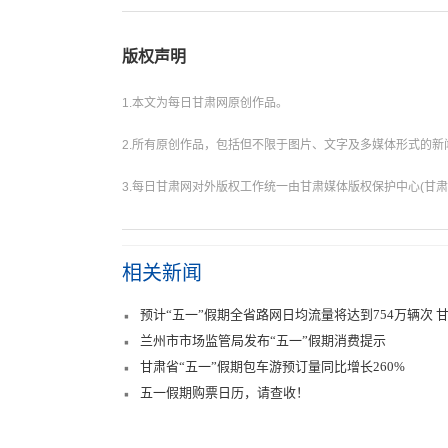
版权声明
1.本文为每日甘肃网原创作品。
2.所有原创作品，包括但不限于图片、文字及多媒体形式的
3.每日甘肃网对外版权工作统一由甘肃媒体版权保护中心(甘肃
相关新闻
预计“五一”假期全省路网日均流量将达到754万辆次 
兰州市市场监管局发布“五一”假期消费提示
甘肃省“五一”假期包车游预订量同比增长260%
五一假期购票日历，请查收！