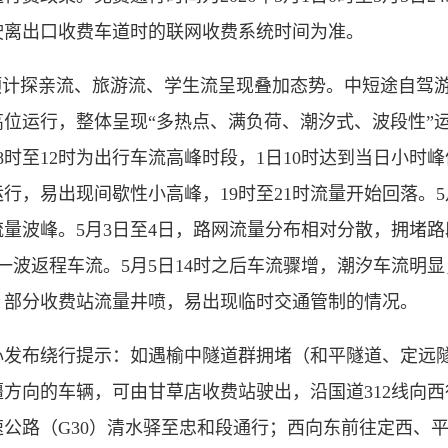
驶离出口收费车道时的联网收费系统时间为准。
计探亲流、旅游流、学生流呈现叠加态势。中短途自驾游
位运行，整体呈现“多热点、满负荷、潮汐式、波段性”
月1日8时至12时为出行车流高峰时段，1日10时达到当日小
运行，易出现间歇性小高峰，19时至21时流量开始回落。
个流量波峰。5月3日至4日，路网流量分布相对分散，拥堵
出现一波返程车流。5月5日14时之后车流骤增，潮汐车流
，部分收费站流量井喷，易出现临时交通管制的情况。
布绕行提示：如遇榆中隧道群拥堵（和平隧道、定远隧
方向的车辆，可由甘草店收费站驶出，沿国道312线向西
公路（G30）清水驿至忠和段通行；西向东前往定西、