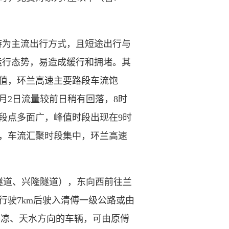
为主流出行方式，且短途出行与
运行态势，易造成缓行和拥堵。其
时峰值，环兰高速主要路段车流饱
5月2日流量较前日稍有回落，8时
路段点多面广，峰值时段出现在9时
明显，车流汇聚时段集中，环兰高速
道、兴隆隧道），东向西前往兰
行驶7km后驶入清傅一级公路或由
平凉、天水方向的车辆，可由原傅