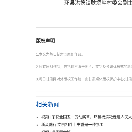
环县洪德镇耿塬畔村委会副主任
版权声明
1.本文为每日甘肃网原创作品。
2.所有原创作品，包括但不限于图片、文字及多媒体形式的
3.每日甘肃网对外版权工作统一由甘肃媒体版权保护中心(甘肃
相关新闻
视频 | 荣获全国五一劳动奖章，环县杨清艳走进人民
新风随行 文明相伴｜书香是一种氛围