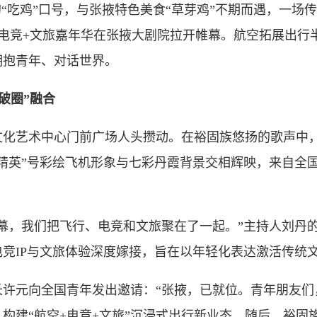
吃鸡”口号，与张掖特色美食“草芽鸡”不期而遇，一场
航空+电竞+文旅嘉年华在张掖大剧院拉开帷幕。航空拓展出
拥抱青年、对话世界。
破圈”融合
艺术中心门前广场人头攒动。在裕固族悠扬的歌声中，20
精英”号彩绘飞机形象与七彩丹霞背景交相辉映，来自全国各
，我们把飞行、电竞和文旅聚在了一起。”主持人刘丹的
竞IP与文旅体验深度嫁接，旨在以年轻化表达激活传统
元向全国青年发出邀请：“张掖，已就位。青年朋友们，
建“航空+电竞+文旅”沉浸式出行新业态。随后，裕固族非