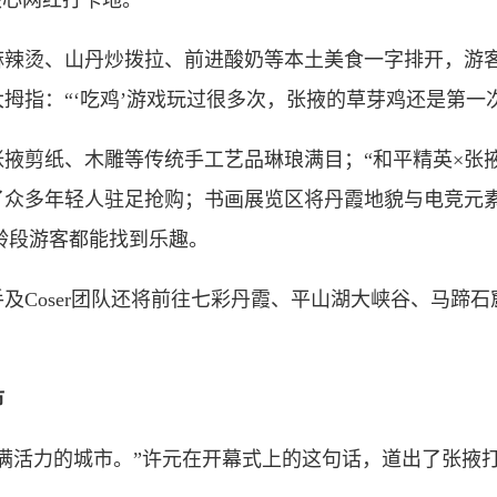
核心网红打卡地。
烫、山丹炒拨拉、前进酸奶等本土美食一字排开，游客
拇指：“‘吃鸡’游戏玩过很多次，张掖的草芽鸡还是第一
剪纸、木雕等传统手工艺品琳琅满目；“和平精英×张掖
了众多年轻人驻足抢购；书画展览区将丹霞地貌与电竞元
龄段游客都能找到乐趣。
Coser团队还将前往七彩丹霞、平山湖大峡谷、马蹄石
市
活力的城市。”许元在开幕式上的这句话，道出了张掖