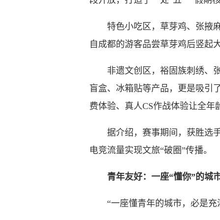
段开放，打造了一处“五一”假期
特色小吃区，草芽鸡、张掖麻辣
自成都的游客品尝草芽鸡后竖起大
非遗文创区，裕固族刺绣、张掖
盲盒、冰箱贴等产品，更是吸引
费体验、真人CS作战体验让全年
据介绍，赛事期间，获胜选手及
电竞流量实现文旅“破圈”传播。
青年友好：一座“懂你”的城
“一座懂青年的城市，必是充满