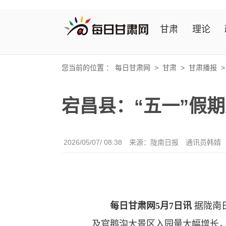
甘肃
理论
您当前的位置 ：
每日甘肃网
>
甘肃
>
甘肃播报
宕昌县：“五一”假
2026/05/07/ 08:38
来源：陇南日报
通讯员韩婧
每日甘肃网5月7日讯
据陇南
及官鹅沟大景区入园量大幅增长