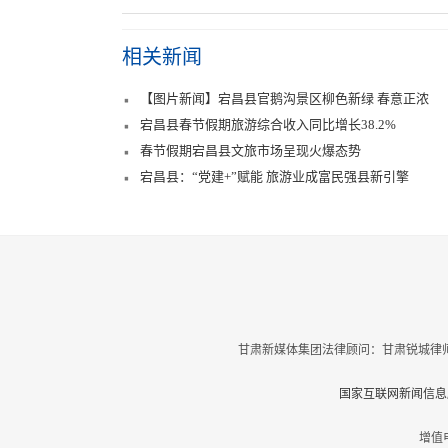
相关新闻
【图片新闻】宕昌县官鹅沟景区柳色新绿 春意正浓
宕昌县春节假期旅游综合收入同比增长38.2%
春节假期宕昌县文旅市场呈现火爆态势
宕昌县：“党建+”赋能 旅游业成富民强县新引擎
甘肃新媒体集团法律顾问：甘肃锐城律师
国家互联网新闻信息服
增值