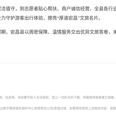
值守，到志愿者贴心帮扶、商户诚信经营，全县各行业
力守护游客出行体验，擦亮“厚道宕昌”文旅名片。
，宕昌县以周密保障、温情服务交出优异文旅答卷，未
新闻、信息等，未经著作权人合法授权，禁止一切形式的下载、转载使用或者建立镜像
云数字媒体版权保护中心有限责任公司)受理对接。如需继续使用上述相关内容，请致电甘肃