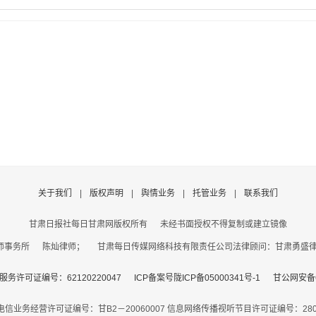
关于我们
|
版权声明
|
舆情业务
|
托管业务
|
联系我们
甘肃日报社每日甘肃网版权所有
未经书面授权不得复制或建立镜像
事务所 陈灿律师； 甘肃每日传媒网络科技有限责任公司法律顾问：甘肃勇盛律师事
务许可证编号：62120220047
ICP备案号陇ICP备05000341号-1
甘公网安备62
电信业务经营许可证编号：甘B2－20060007
信息网络传播视听节目许可证编号：2806