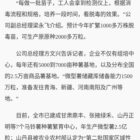
“每做一批苗子，工人会拿到检测仪上，根据消
毒流程和规格，培养一段时间，看脱毒的效果。”公
司副总经理梁永飞介绍。预计今年扩繁1000多万株脱
毒苗，可生产原原种2000多万粒。
公司总经理方文兴告诉记者，企业不仅有组培中
心，每年还有5000到7000亩种薯基地，以及分布全国
的2.5万亩商品薯基地。“微型薯储藏库储备能力1500
万粒，准备发往青海、新疆、河南南阳及广州等
地。”
目前，全市已建成甘肃鼎丰、张掖绿禾、山丹正
明等7个马铃薯种薯繁育中心，年生产微型薯2.5亿
粒；山丹县被农业农村部认定为“第二批国家区域性