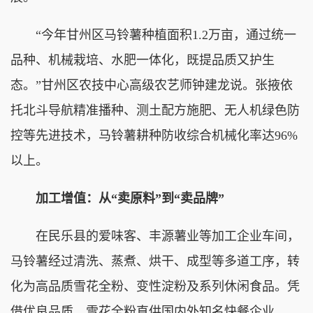
“今年甘州区马铃薯种植面积1.2万亩，通过统一
品种、机械栽培、水肥一体化，既提品质又护生
态。”甘州区农技中心高级农艺师钟建龙说。张掖依
托北斗导航精准播种、测土配方施肥、无人机绿色防
控等先进技术，马铃薯耕种防收综合机械化率达96%
以上。
加工增值：从“卖原料”到“卖品牌”
在民乐县的爱味客、丰源薯业等加工企业车间，
马铃薯经过清洗、蒸煮、烘干、成型等多道工序，转
化为高品质雪花全粉、变性淀粉及系列休闲食品。凭
借优良品质，雪花全粉直供国内外知名快餐企业，