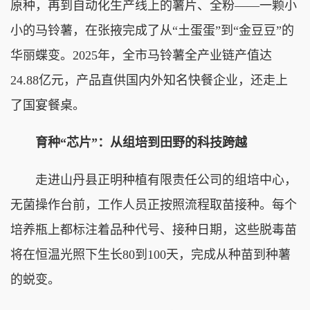
原种，再到自动化生产线上的薯片、全粉——一颗小
小的马铃薯，在张掖完成了从“土蛋蛋”到“金豆豆”的
华丽蝶变。2025年，全市马铃薯全产业链产值达
24.88亿元，产品直供国内外知名快餐企业，还走上
了国宴餐桌。
育种“芯片”：从组培到田野的科技跨越
走进山丹县正明种植有限责任公司的组培中心，
无菌操作台前，工作人员正按照流程取苗接种。每个
培养瓶上都标注着品种代号、接种日期，这些脱毒苗
将在恒温光照下生长80到100天，完成从种苗到种薯
的蜕变。