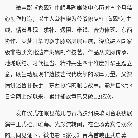
微电影《家砚》由岷县融媒体中心历时五个月精
心创作打造，以主人公林晓为爷爷修复“山海砚”为主
线，循着寻砚、求补、遇阻、牵线、合力修砚、东西
协作、圆梦升华的叙事脉络层层铺展，深度融入国家
级非物质文化遗产洮砚制作技艺。作品从文脉传承、
地域联结、时代担当、精神共生四个维度升华主题立
意，既生动展现非遗技艺代代赓续的深厚力量，又深
情讲述鲁甘携手、东西协作的暖心故事。影片自3月3
日全网上线以来，累计播放量已突破1.2亿次。
发布仪式在岷县花儿与青岛胶州秧歌同台联袂展
演中正式拉开帷幕。光影流转间，在全场嘉宾与观众
的共同见证下，微电影《家砚》青岛首映正式启幕，