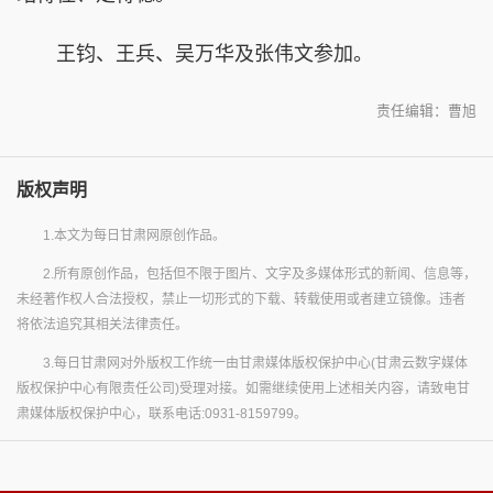
王钧、王兵、吴万华及张伟文参加。
责任编辑：曹旭
版权声明
1.本文为每日甘肃网原创作品。
2.所有原创作品，包括但不限于图片、文字及多媒体形式的新闻、信息等，
未经著作权人合法授权，禁止一切形式的下载、转载使用或者建立镜像。违者
将依法追究其相关法律责任。
3.每日甘肃网对外版权工作统一由甘肃媒体版权保护中心(甘肃云数字媒体
版权保护中心有限责任公司)受理对接。如需继续使用上述相关内容，请致电甘
肃媒体版权保护中心，联系电话:0931-8159799。