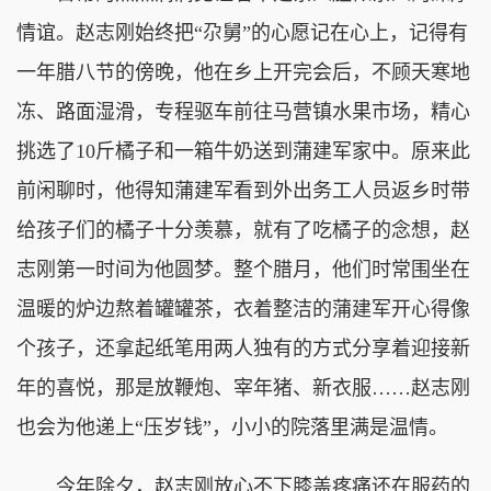
情谊。赵志刚始终把“尕舅”的心愿记在心上，记得有
一年腊八节的傍晚，他在乡上开完会后，不顾天寒地
冻、路面湿滑，专程驱车前往马营镇水果市场，精心
挑选了10斤橘子和一箱牛奶送到蒲建军家中。原来此
前闲聊时，他得知蒲建军看到外出务工人员返乡时带
给孩子们的橘子十分羡慕，就有了吃橘子的念想，赵
志刚第一时间为他圆梦。整个腊月，他们时常围坐在
温暖的炉边熬着罐罐茶，衣着整洁的蒲建军开心得像
个孩子，还拿起纸笔用两人独有的方式分享着迎接新
年的喜悦，那是放鞭炮、宰年猪、新衣服……赵志刚
也会为他递上“压岁钱”，小小的院落里满是温情。
今年除夕，赵志刚放心不下膝盖疼痛还在服药的