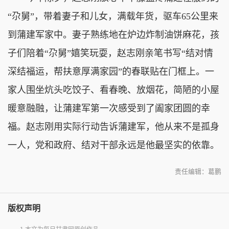
“尕舅”，带着妻子和儿女，满载年货，驱车65公里来
到蒲建军家中。妻子熟练地在炉边炸制油饼麻花，孩
子们陪着“尕舅”嬉笑玩耍，赵志刚亲笔书写“结对情
深结福运，帮扶意厚满家园”的春联贴在门框上。一
家人围坐炕头吃饺子、看春晚、放烟花，简陋的小屋
暖意融融，让蒲建军第一次感受到了阖家团圆的幸
福。赵志刚用实际行动告诉蒲建军，他从来不是孤身
一人，党和政府、结对干部永远是他最坚实的依靠。
责任编辑：葛鹏
版权声明