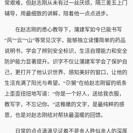
常艰难，但赵志刚从未有过一丝厌烦，隔三差五上门
辅导，用最细致的讲解，陪着他一点点进步。
在赵志刚的悉心教导下，蒲建军如今已能书写
“风”“云”“山”等常见汉字，能够独立读懂简单的药品
说明书，学会了辨别安全标识，生活自理能力和安全
防护能力显著提升。识字不仅让蒲建军学会了保护自
己，更打开了他认识世界、感知美好的窗口，让他的
生活充满了阳光与希望。“尕舅”在给赵志刚留的纸条
上歪歪扭扭地写道：“你是一个好人，送给我衣服，
教写字，不忘记你。”这稚嫩的文字，是最纯粹的感
恩，也是对赵志刚结对帮扶最温暖的回馈。
日常的点点滴滴见证着不是亲人胜似亲人的深厚