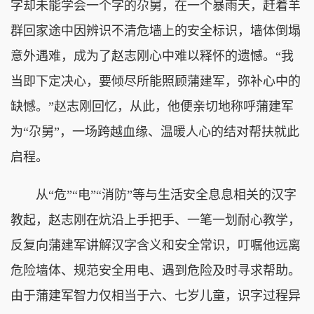
字却未能学会一个字的尕舅，在一个暴雨天，赶着羊
群回家途中因辨识不清危墙上的安全标识，墙体倒塌
意外遇难，成为了赵志刚心中难以释怀的遗憾。“我
当即下定决心，要倾尽所能照顾蒲建军，弥补心中的
缺憾。”赵志刚回忆，从此，他便亲切地称呼蒲建军
为“尕舅”，一场跨越血缘、温暖人心的结对帮扶就此
启程。
从“危”“电”“消防”等与生活安全息息相关的汉字
教起，赵志刚在炕沿上手把手、一笔一划耐心教学，
反复向蒲建军讲解汉字含义和安全常识，叮嘱他远离
危险墙体、规范安全用电、遇到危险及时寻求帮助。
由于蒲建军智力仅相当于六、七岁儿童，识字过程异