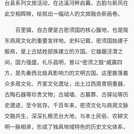
台县系列文旅活动，在达溪河畔启幕。古韵与新风在
此交相辉映，绘就出一幅动人的文旅融合新画卷。
百里镇，自古便是古密须国的核心腹地，也是陇
东商周文化的重要发祥地。史料记载，密须国始建于
殷商，是上古姞姓部族建立的方国。它雄踞泾渭之
间，国力强盛，礼乐昌明，曾以“密须之鼓”威震四
方，是先秦西北极具影响力的文明古国。这里散落着
众多周文化、齐家文化遗址，出土过西周青铜重器、
古陶石器等珍贵文物；古城墙、古墓葬、古驿站等历
史遗迹，至今犹存。千百年来，密须文化与商周文脉
交融共生，深深扎根灵台大地，与本土民俗、农耕文
明一脉相承，形成了独具地域特色的历史文化体系，