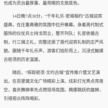
也成为灵台最厚重、最亮眼的文旅底色。
14日晚7点30分，“千年礼乐·密城相约”古城迎宾
盛典，在庄重典雅的氛围中拉开帷幕。身着周代制式
服饰的仪仗兵士持戈而立，整齐列队；礼官依循古
制，行三揖之礼，完整还原了周代迎宾礼制的庄严风
貌。跟随千年礼乐声，游客们拾阶而上，沉浸式触摸
古密须的历史温度。
随后，“探踪密须·文约古城”宣传推介暨文艺演
出，在百里镇文化广场精彩上演。炫彩灯光秀点亮夜
空，喜庆舞狮率先点燃现场氛围。腾挪跳跃的雄狮，
引得观众阵阵喝彩。