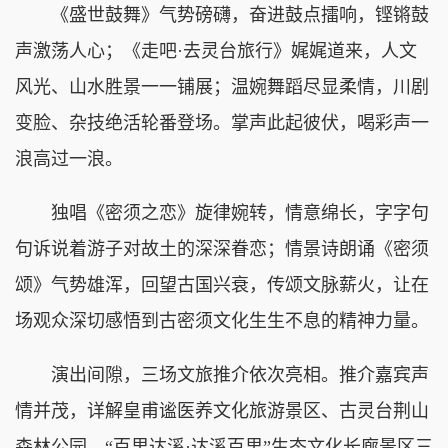
《盛世鼓舞》气势磅礴，奋进鼓点擂响，铿锵鼓
声激荡人心；《走吧·去灵台旅行》娓娓道来，人文
风光、山水胜景一一铺展；温婉舞蹈尽显柔情，川剧
变脸、杂技绝活轮番登场。掌声此起彼伏，喝彩声一
浪高过一浪。
独唱《密须之恋》旋律婉转，情意绵长，字字句
句诉说着游子对故土的深深眷恋；情景诗朗诵《密须
颂》气势雄浑，回望古国兴衰，传颂文脉薪火，让在
场观众深切感悟到古密须文化生生不息的精神力量。
演出间隙，三场文旅推介依次亮相。推介嘉宾声
情并茂，详解皇甫谧医养文化旅游景区、古灵台荆山
森林公园、“百里达溪·达溪百里”生态文化长廊景区三