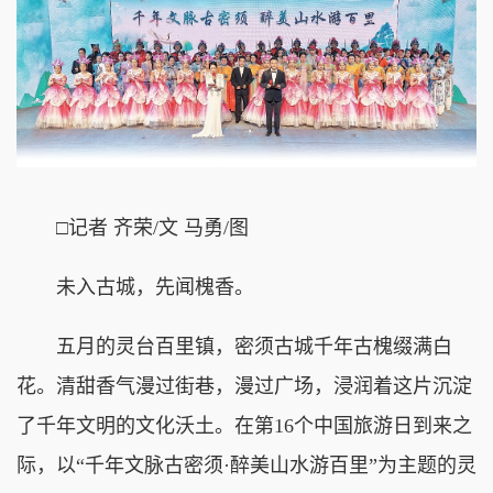
□记者 齐荣/文 马勇/图
未入古城，先闻槐香。
五月的灵台百里镇，密须古城千年古槐缀满白
花。清甜香气漫过街巷，漫过广场，浸润着这片沉淀
了千年文明的文化沃土。在第16个中国旅游日到来之
际，以“千年文脉古密须·醉美山水游百里”为主题的灵