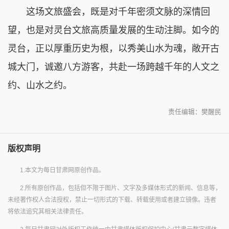
这场文旅盛会，既是对千年密须文脉的深情回
望，也是对灵台文旅高质量发展的生动注脚。如今的
灵台，正以厚重历史为根，以秀美山水为魂，敞开古
城大门，诚邀八方游客，共赴一场跨越千年的人文之
约、山水之约。
责任编辑：樊醒民
版权声明
1.本文为每日甘肃网原创作品。
2.所有原创作品，包括但不限于图片、文字及多媒体形式的新闻、信息等，
未经著作权人合法授权，禁止一切形式的下载、转载使用或者建立镜像。违者
将依法追究其相关法律责任。