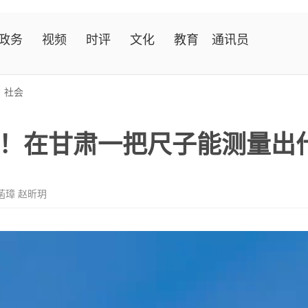
政务
视频
时评
文化
教育
通讯员
>
社会
！在甘肃一把尺子能测量出
菡璋 赵昕玥