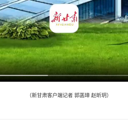
（新甘肃客户端记者 郭菡璋 赵昕玥）