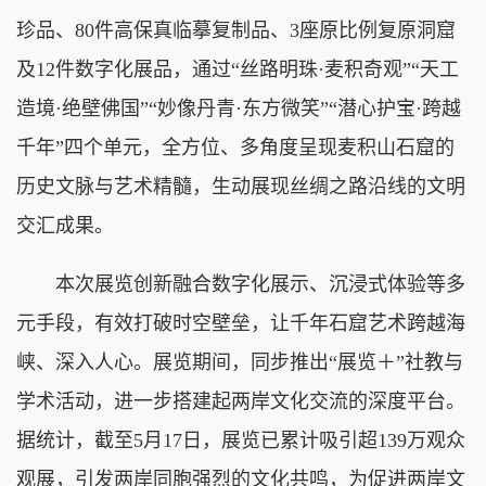
珍品、80件高保真临摹复制品、3座原比例复原洞窟
及12件数字化展品，通过“丝路明珠·麦积奇观”“天工
造境·绝壁佛国”“妙像丹青·东方微笑”“潜心护宝·跨越
千年”四个单元，全方位、多角度呈现麦积山石窟的
历史文脉与艺术精髓，生动展现丝绸之路沿线的文明
交汇成果。
本次展览创新融合数字化展示、沉浸式体验等多
元手段，有效打破时空壁垒，让千年石窟艺术跨越海
峡、深入人心。展览期间，同步推出“展览＋”社教与
学术活动，进一步搭建起两岸文化交流的深度平台。
据统计，截至5月17日，展览已累计吸引超139万观众
观展，引发两岸同胞强烈的文化共鸣，为促进两岸文