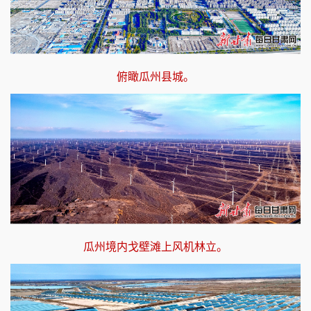
俯瞰瓜州县城。
瓜州境内戈壁滩上风机林立。