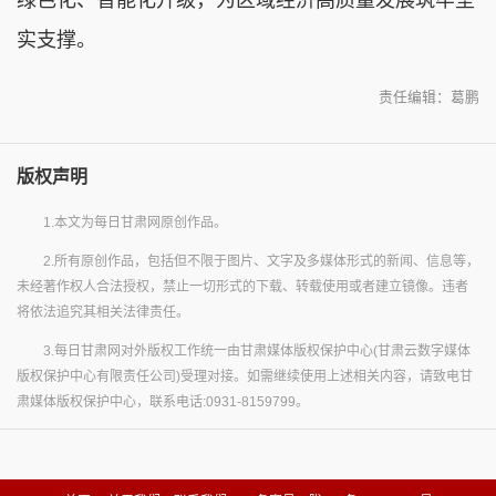
实支撑。
责任编辑：葛鹏
版权声明
1.本文为每日甘肃网原创作品。
2.所有原创作品，包括但不限于图片、文字及多媒体形式的新闻、信息等，
未经著作权人合法授权，禁止一切形式的下载、转载使用或者建立镜像。违者
将依法追究其相关法律责任。
3.每日甘肃网对外版权工作统一由甘肃媒体版权保护中心(甘肃云数字媒体
版权保护中心有限责任公司)受理对接。如需继续使用上述相关内容，请致电甘
肃媒体版权保护中心，联系电话:0931-8159799。