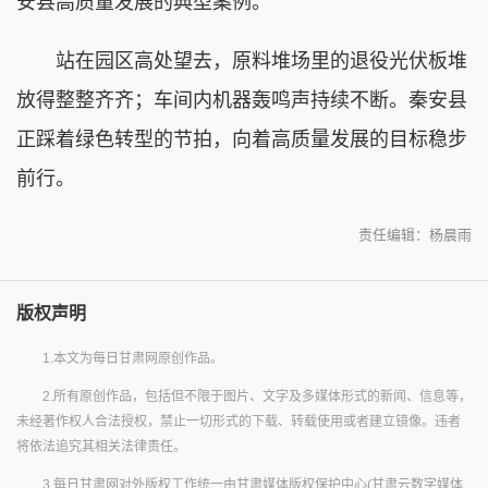
安县高质量发展的典型案例。
站在园区高处望去，原料堆场里的退役光伏板堆
放得整整齐齐；车间内机器轰鸣声持续不断。秦安县
正踩着绿色转型的节拍，向着高质量发展的目标稳步
前行。
责任编辑：杨晨雨
版权声明
1.本文为每日甘肃网原创作品。
2.所有原创作品，包括但不限于图片、文字及多媒体形式的新闻、信息等，
未经著作权人合法授权，禁止一切形式的下载、转载使用或者建立镜像。违者
将依法追究其相关法律责任。
3.每日甘肃网对外版权工作统一由甘肃媒体版权保护中心(甘肃云数字媒体