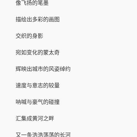
像飞扬的笔墨
描绘出多彩的画图
交织的身影
宛如变化的蒙太奇
辉映出城市的风姿绰约
速度与意志的较量
呐喊与豪气的碰撞
汇集成黄河之畔
又一条浩浩荡荡的长河