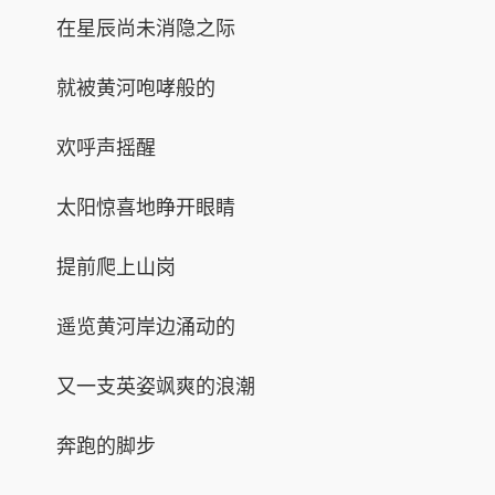
在星辰尚未消隐之际
就被黄河咆哮般的
欢呼声摇醒
太阳惊喜地睁开眼睛
提前爬上山岗
遥览黄河岸边涌动的
又一支英姿飒爽的浪潮
奔跑的脚步