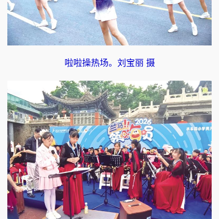
啦啦操热场。刘宝丽 摄