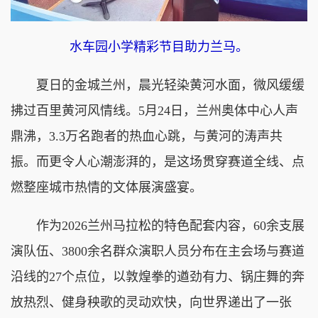
水车园小学精彩节目助力兰马。
夏日的金城兰州，晨光轻染黄河水面，微风缓缓
拂过百里黄河风情线。5月24日，兰州奥体中心人声
鼎沸，3.3万名跑者的热血心跳，与黄河的涛声共
振。而更令人心潮澎湃的，是这场贯穿赛道全线、点
燃整座城市热情的文体展演盛宴。
作为2026兰州马拉松的特色配套内容，60余支展
演队伍、3800余名群众演职人员分布在主会场与赛道
沿线的27个点位，以敦煌拳的遒劲有力、锅庄舞的奔
放热烈、健身秧歌的灵动欢快，向世界递出了一张