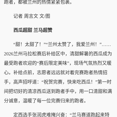
跑者，都被兰州的热情紧紧包裹。
记者 周言文 文/图
西瓜超甜 兰马超赞
“甜！太甜了！”“兰州太赞了，我爱兰州！”……
2026兰州马拉松赛后补给区中，清甜解暑的西瓜成为
最受跑者欢迎的“赛后限定美味”，现场气氛热烈又暖
心。补给点前，志愿者远远就对着完赛跑者热情招
手，高声招呼道：“祝贺完赛，快来吃西瓜！”第一时
间把切好的清凉西瓜送到跑者手中，用一口清甜和满
分诚意，温暖了每一位完赛归来的跑者。
定西选手张润虎难掩兴奋：“兰马赛道跑起来特