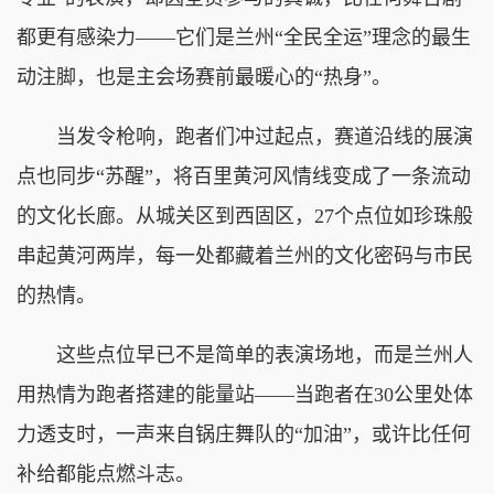
都更有感染力——它们是兰州“全民全运”理念的最生
动注脚，也是主会场赛前最暖心的“热身”。
当发令枪响，跑者们冲过起点，赛道沿线的展演
点也同步“苏醒”，将百里黄河风情线变成了一条流动
的文化长廊。从城关区到西固区，27个点位如珍珠般
串起黄河两岸，每一处都藏着兰州的文化密码与市民
的热情。
这些点位早已不是简单的表演场地，而是兰州人
用热情为跑者搭建的能量站——当跑者在30公里处体
力透支时，一声来自锅庄舞队的“加油”，或许比任何
补给都能点燃斗志。