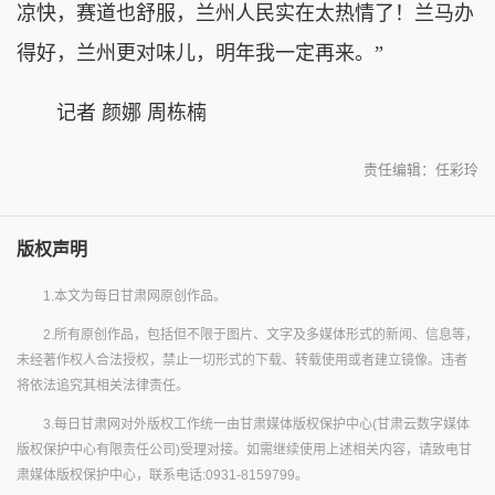
凉快，赛道也舒服，兰州人民实在太热情了！兰马办
得好，兰州更对味儿，明年我一定再来。”
记者 颜娜 周栋楠
责任编辑：任彩玲
版权声明
1.本文为每日甘肃网原创作品。
2.所有原创作品，包括但不限于图片、文字及多媒体形式的新闻、信息等，
未经著作权人合法授权，禁止一切形式的下载、转载使用或者建立镜像。违者
将依法追究其相关法律责任。
3.每日甘肃网对外版权工作统一由甘肃媒体版权保护中心(甘肃云数字媒体
版权保护中心有限责任公司)受理对接。如需继续使用上述相关内容，请致电甘
肃媒体版权保护中心，联系电话:0931-8159799。