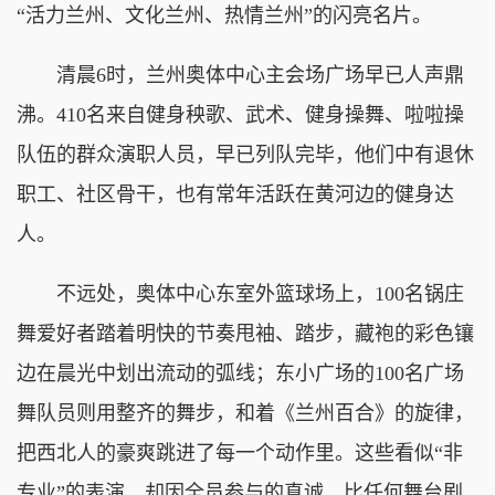
“活力兰州、文化兰州、热情兰州”的闪亮名片。
清晨6时，兰州奥体中心主会场广场早已人声鼎
沸。410名来自健身秧歌、武术、健身操舞、啦啦操
队伍的群众演职人员，早已列队完毕，他们中有退休
职工、社区骨干，也有常年活跃在黄河边的健身达
人。
不远处，奥体中心东室外篮球场上，100名锅庄
舞爱好者踏着明快的节奏甩袖、踏步，藏袍的彩色镶
边在晨光中划出流动的弧线；东小广场的100名广场
舞队员则用整齐的舞步，和着《兰州百合》的旋律，
把西北人的豪爽跳进了每一个动作里。这些看似“非
专业”的表演，却因全员参与的真诚，比任何舞台剧