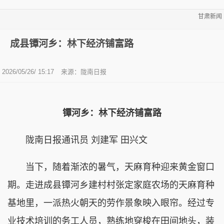
甘肃新闻
成县镡河乡：林下经济铺富路
2026/05/26/ 15:17
来源：陇南日报
镡河乡：林下经济铺富路
陇南日报通讯员 刘建军 田兴文
当下，随着渐浓的暑气，天麻育种迎来黄金窗口
期。走进成县镡河乡建村村张定家庭农场的天麻育种
基地里，一派热火朝天的劳作景象映入眼帘。经过专
业技术培训的务工人员，熟练地穿梭在田间地头，装