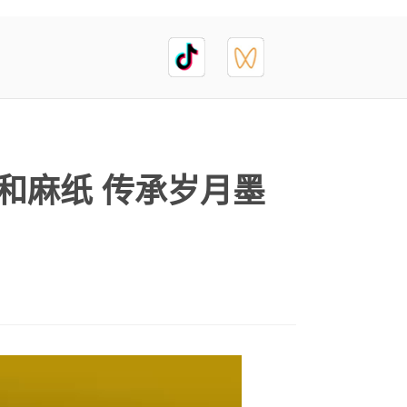
西和麻纸 传承岁月墨