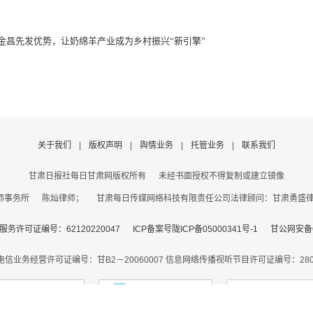
挥金昌先发优势，让奶绵羊产业成为乡村振兴“新引擎”
关于我们
|
版权声明
|
舆情业务
|
托管业务
|
联系我们
甘肃日报社每日甘肃网版权所有
未经书面授权不得复制或建立镜像
事务所 陈灿律师； 甘肃每日传媒网络科技有限责任公司法律顾问：甘肃勇盛律师事
务许可证编号：62120220047
ICP备案号陇ICP备05000341号-1
甘公网安备62
电信业务经营许可证编号：甘B2－20060007
信息网络传播视听节目许可证编号：2806