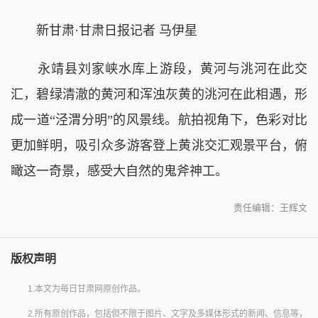
新甘肃·甘肃日报记者 马伊星
永靖县刘家峡水库上游段，黄河与洮河在此交
汇，碧绿清澈的黄河和浑浊灰黄的洮河在此相遇，形
成一道“泾渭分明”的风景线。
航拍视角下，色彩对比
更加鲜明，吸引众多游客登上黄洮交汇观景平台，俯
瞰这一奇景，感受大自然的鬼斧神工。
责任编辑：王辉文
版权声明
1.本文为每日甘肃网原创作品。
2.所有原创作品，包括但不限于图片、文字及多媒体形式的新闻、信息等，