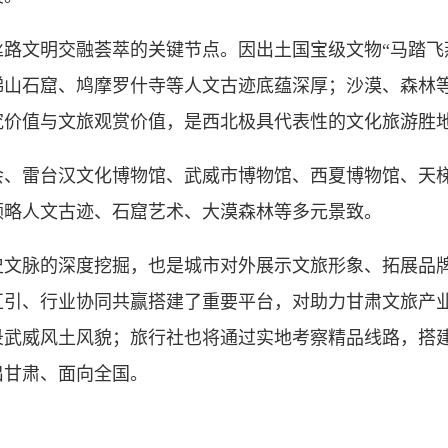
文明交融荟萃的关键节点。因出土国宝级文物“马踏飞燕
梯山石窟、鸠摩罗什寺等人文古迹底蕴深厚；沙漠、森林
究价值与文旅观赏价值，是西北极具代表性的文化旅游胜
雷台汉文化博物馆、武威市博物馆、西夏博物馆、天梯
领略人文古迹、石窟艺术、大漠森林等多元景致。
脉的深度挖掘，也是城市对外展示文旅形象、拓展品牌
互引、行业协同共赢搭建了重要平台，对助力甘肃文旅产
录武威风土风貌；旅行社也将通过实地考察精品线路，搭
出甘肃、面向全国。