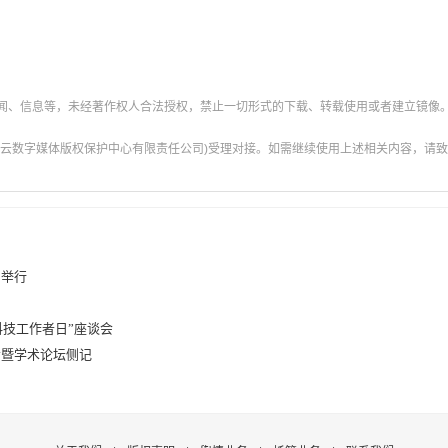
新闻、信息等，未经著作权人合法授权，禁止一切形式的下载、转载使用或者建立镜像
云数字媒体版权保护中心有限责任公司)受理对接。如需继续使用上述相关内容，请致电甘肃
日举行
科技工作者日”座谈会
会暨学术论坛侧记