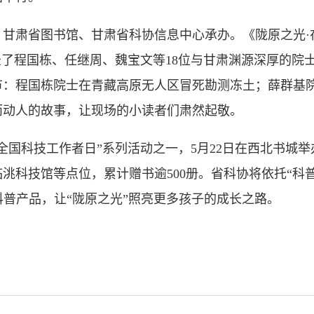
肃省图书馆、甘肃省科协信息中心承办。《陇原之光·
录了程国栋、任继周、魏宝文等18位与甘肃渊源深厚的院
节：程国栋院士在青藏高原无人区冒死勘测冻土；薛群基
而动人的故事，让现场的小读者们肃然起敬。
国科技工作者日”系列活动之一，5月22日在西北书城举
洮科技馆等点位，累计赠书逾500册。省科协将依托“科
科普产品，让“陇原之光”照亮更多孩子的成长之路。