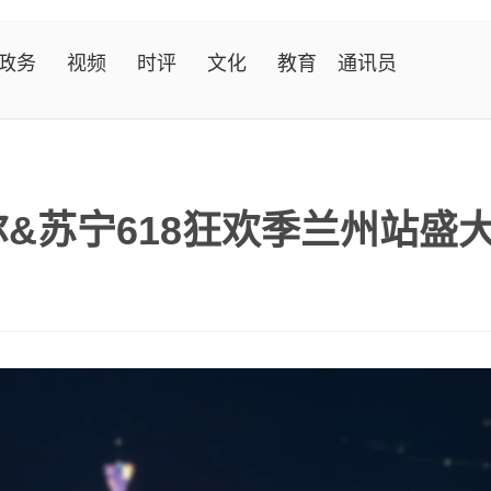
政务
视频
时评
文化
教育
通讯员
尔&苏宁618狂欢季兰州站盛