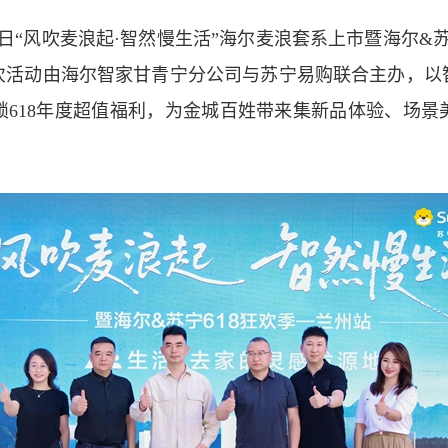
“风吹麦浪起·智然慢生活”海尔麦浪套系上市暨海尔&苏
次活动由海尔智家甘青宁分公司与苏宁易购联合主办，以
锁618年度超值福利，为金城百姓带来集新品体验、场景