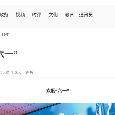
政务
视频
时评
文化
教育
通讯员
>
科教
六一”
通讯员 李泳宏 冉创昌
欢度“六一”