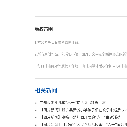
版权声明
1.本文为每日甘肃网原创作品。
2.所有原创作品，包括但不限于图片、文字及多媒体形式的
3.每日甘肃网对外版权工作统一由甘肃媒体版权保护中心(甘肃
相关新闻
兰州市少年儿童“六一”文艺演出精彩上演
【图片新闻】静宁县新城小学孩子们在欢乐中迎接“六
【图片新闻】张掖市幼儿园开展迎“六一”主题活动
【图片新闻】甘肃省军区昆仑幼儿园举行“六一”国际