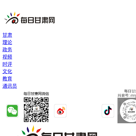
甘肃
理论
政务
视频
时评
文化
教育
通讯员