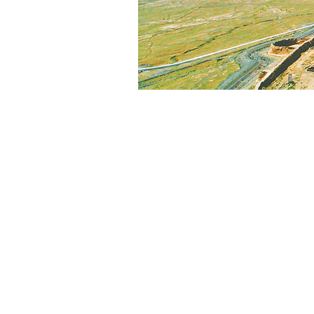
吴钰梅
站在景泰川苍茫的大地上，朔风卷起祁连山的雪末掠过戈壁
里的荒漠之中，背负着明长城的烽烟与丝路驼铃的记忆，在四
一