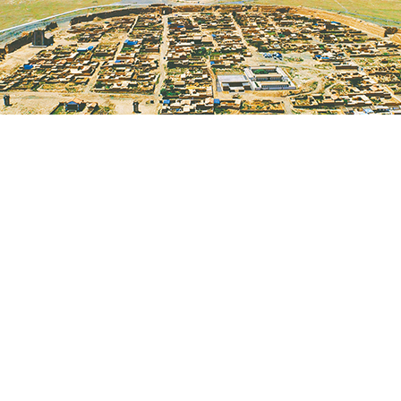
永泰龟城
，一座通体土黄的古城，缓缓闯入视线。它形似巨龟，背甲拱起
百多年的风沙洗礼中，守护着一段未散的边关往事。它便是永泰