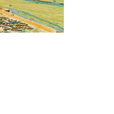
，四肢敛地，头探尾伸，栩栩如生，静卧在景泰西南二十五公
龟城，一座被时光封存在戈壁荒原的边关要塞。