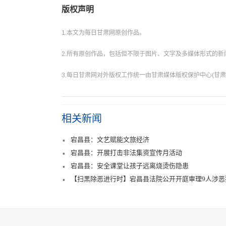
版权声明
1.本文为每日甘肃网原创作品。
2.所有原创作品，包括但不限于图片、文字及多媒体形式的
3.每日甘肃网对外版权工作统一由甘肃媒体版权保护中心(甘肃
相关新闻
宕昌县：文艺赋能文旅经济
宕昌县：开展打击非法集资宣传月活动
宕昌县：安全课堂让孩子远离烧烫伤隐患
【扫黑除恶进行时】宕昌县法院公开开庭审理9人涉恶