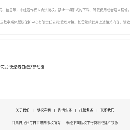
新闻、信息等，未经著作权人合法授权，禁止一切形式的下载、转载使用或者建立镜像
云数字媒体版权保护中心有限责任公司)受理对接。如需继续使用上述相关内容，请致电甘肃
“花式”激活春日经济新动能
关于我们
|
版权声明
|
舆情业务
|
托管业务
|
联系我们
甘肃日报社每日甘肃网版权所有
未经书面授权不得复制或建立镜像