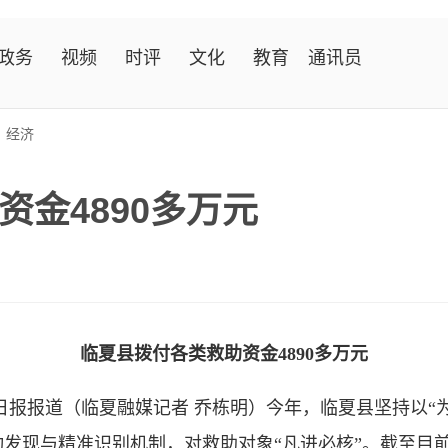
政务
视频
时评
文化
教育
通讯员
>
经济
金4890多万元
临夏县拨付各类救助资金4890多万元
日报报道（临夏融媒记者 乔栋明）今年，临夏县坚持以“为
发现与精准识别机制，对救助对象“凡进必核”。截至目前，