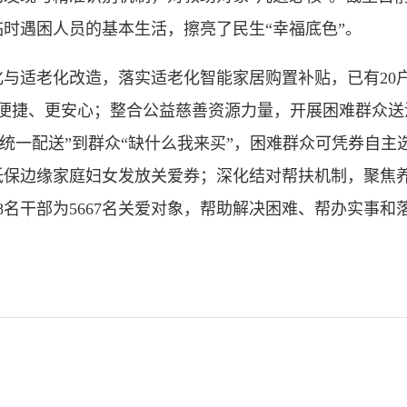
时遇困人员的基本生活，擦亮了民生“幸福底色”。
适老化改造，落实适老化智能家居购置补贴，已有20户
便捷、更安心；整合公益慈善资源力量，开展困难群众送温
变“统一配送”到群众“缺什么我来买”，困难群众可凭券自
0名低保边缘家庭妇女发放关爱券；深化结对帮扶机制，聚
8名干部为5667名关爱对象，帮助解决困难、帮办实事和落