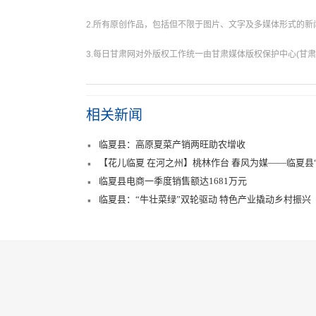
2.所有原创作品，包括但不限于图片、文字及多媒体形式的
3.每日甘肃网对外版权工作统一由甘肃媒体版权保护中心(甘肃
相关新闻
临夏县：高原夏菜产销两旺助农增收
【花儿临夏 在河之州】桃林作台 春风为媒——临夏县
临夏县电商一季度销售额达1681万元
临夏县：“牛壮菜绿”双轮驱动 特色产业撬动乡村振兴