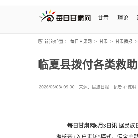
甘肃
理论
您当前的位置 ：
每日甘肃网
>
甘肃
>
甘肃播报
临夏县拨付各类救助资
2026/06/03/ 09:00
来源：民族日报
记者 乔栋明
每日甘肃网6月3日讯
据民族
据核查+入户走访”模式，健全主动