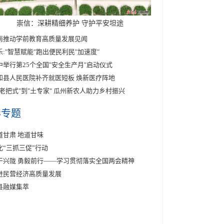
崇信：深耕精细养护 守护平安坦途
南推动学前教育高质量发展见闻
乐:"智慧赋能"跑出便民利民"加速度"
中举行第25个全国"安全生产月"启动仪式
和县人民医院补齐就医短板 焕新医疗阵地
"老把式"到"土专家" 瓜州新农人助力乡村振兴
彩专题
道甘肃 地道甘味
化“三抓三促”行动
干兴陇 勇毅前行——学习贯彻落实全国两会精神
进民营经济高质量发展
县融媒集萃