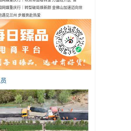
国网媒重庆行｜转型破局焕新颜 金佛山加速迈向世
跑遇见兰州 步履奔赴热爱
讯员