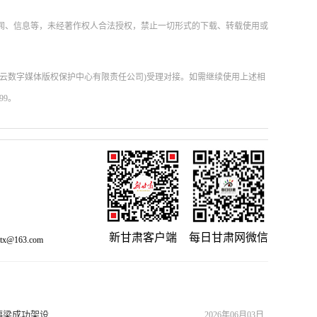
新闻、信息等，未经著作权人合法授权，禁止一切形式的下载、转载使用或
肃云数字媒体版权保护中心有限责任公司)受理对接。如需继续使用上述相
99。
新甘肃客户端
每日甘肃网微信
x@163.com
幅梁成功架设
2026年06月03日