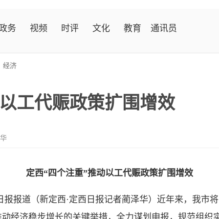
政务
视频
时评
文化
教育
通讯员
>
经济
动以工代赈政策扩围增效
泽华
定西“四个注重”推动以工代赈政策扩围增效
日报报道（新定西·定西日报记者蔺泽华）近年来，我市
推动经济稳步增长的关键举措，全力谋划申报，规范组织