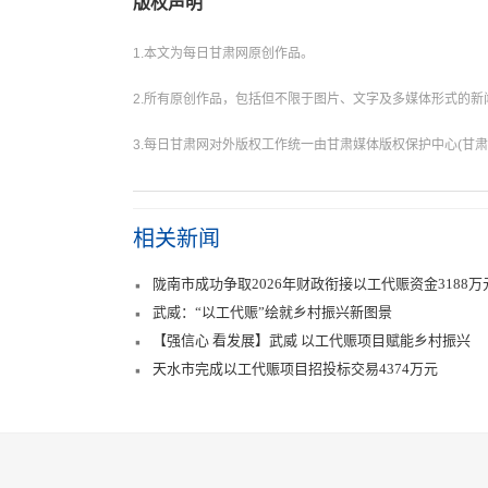
版权声明
1.本文为每日甘肃网原创作品。
2.所有原创作品，包括但不限于图片、文字及多媒体形式的
3.每日甘肃网对外版权工作统一由甘肃媒体版权保护中心(甘肃
相关新闻
陇南市成功争取2026年财政衔接以工代赈资金3188万
武威：“以工代赈”绘就乡村振兴新图景
【强信心 看发展】武威 以工代赈项目赋能乡村振兴
天水市完成以工代赈项目招投标交易4374万元