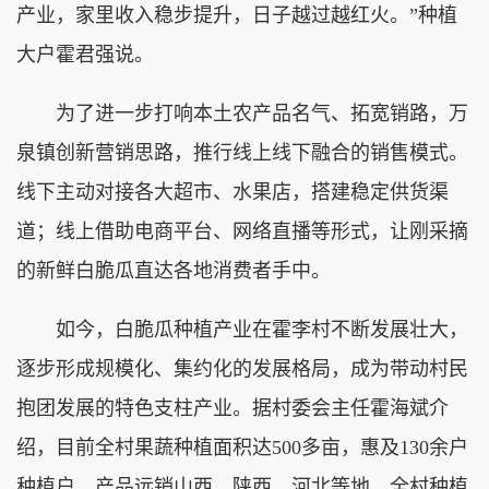
产业，家里收入稳步提升，日子越过越红火。”种植
大户霍君强说。
为了进一步打响本土农产品名气、拓宽销路，万
泉镇创新营销思路，推行线上线下融合的销售模式。
线下主动对接各大超市、水果店，搭建稳定供货渠
道；线上借助电商平台、网络直播等形式，让刚采摘
的新鲜白脆瓜直达各地消费者手中。
如今，白脆瓜种植产业在霍李村不断发展壮大，
逐步形成规模化、集约化的发展格局，成为带动村民
抱团发展的特色支柱产业。据村委会主任霍海斌介
绍，目前全村果蔬种植面积达500多亩，惠及130余户
种植户，产品远销山西、陕西、河北等地，全村种植