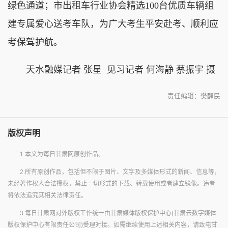
绿色通道；市出租车行业协会精选100台优质车辆组
建专属爱心送考车队，为广大考生平安赴考、顺利应
考保驾护航。
天水融媒记者 张星 见习记者 何海静 蔡振宇 摄
责任编辑：樊醒民
版权声明
1.本文为每日甘肃网原创作品。
2.所有原创作品，包括但不限于图片、文字及多媒体形式的新闻、信息等，
未经著作权人合法授权，禁止一切形式的下载、转载使用或者建立镜像。违者
将依法追究其相关法律责任。
3.每日甘肃网对外版权工作统一由甘肃媒体版权保护中心(甘肃云数字媒体
版权保护中心有限责任公司)受理对接。如需继续使用上述相关内容，请致电甘