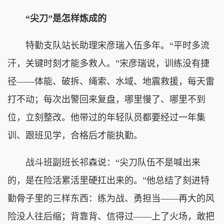
“尖刀”是怎样炼成的
特勤支队站长助理宋彦瑞入伍多年。“平时多流
汗，关键时刻才能多救人。”宋彦瑞说，训练没有捷
径——体能、破拆、绳索、水域、地震救援，每天雷
打不动；每次出警回来复盘，哪里慢了、哪里不到
位，立刻整改。他带过的年轻队员都要经过一年集
训、跟班见学，合格后才能执勤。
战斗班副班长祁森说：“尖刀队伍不是喊出来
的，是在险活累活里硬扛出来的。”他总结了刻进特
勤骨子里的三样东西：练为战、勇担当——再大的风
险没人往后缩；背靠背、信得过——上了火场，敢把