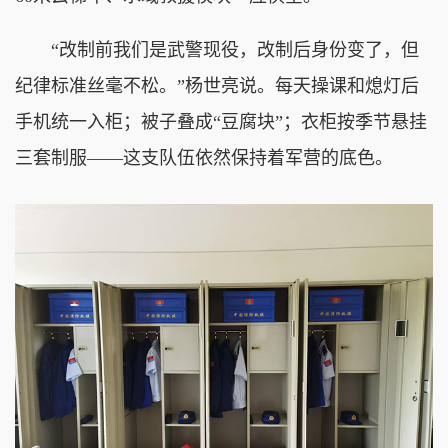
“改制前我们是武警现役，改制后身份变了，但
纪律标准丝毫不松。”杨世亮说。每天操课和熄灯后
手机统一入柜；被子叠成“豆腐块”；衣柜按季节悬挂
三套制服——这支队伍依然保持着军营的底色。