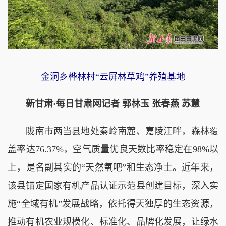
金洞乡桦林村“云屏林草鸡”养殖基地
新甘肃·每日甘肃网记者 郭林玉 张春燕 苏慧
陇南市两当县地处秦岭南麓、嘉陵江畔，森林覆
盖率达76.37%，空气质量优良天数比率稳定在98%以
上，是名副其实的“天然氧吧”和生态净土。近年来，
该县锚定国家有机产品认证示范县创建目标，深入实
施“全域有机”发展战略，依托得天独厚的生态资源，
推动有机农业规模化、标准化、品牌化发展，让绿水