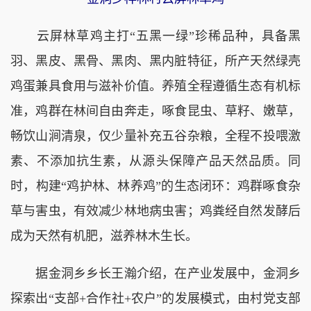
云屏林草鸡主打“五黑一绿”珍稀品种，具备黑
羽、黑皮、黑骨、黑肉、黑内脏特征，所产天然绿壳
鸡蛋兼具食用与滋补价值。养殖全程遵循生态有机标
准，鸡群在林间自由奔走，啄食昆虫、草籽、嫩草，
畅饮山涧清泉，仅少量补充五谷杂粮，全程不投喂激
素、不添加抗生素，从源头保障产品天然品质。同
时，构建“鸡护林、林养鸡”的生态闭环：鸡群啄食杂
草与害虫，有效减少林地病虫害；鸡粪经自然发酵后
成为天然有机肥，滋养林木生长。
据金洞乡乡长王瀚介绍，在产业发展中，金洞乡
探索出“支部+合作社+农户”的发展模式，由村党支部