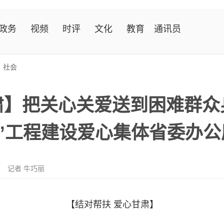
政务
视频
时评
文化
教育
通讯员
>
社会
肃】把关心关爱送到困难群众
肃”工程建设爱心集体省委办
报
记者 牛巧丽
【结对帮扶 爱心甘肃】