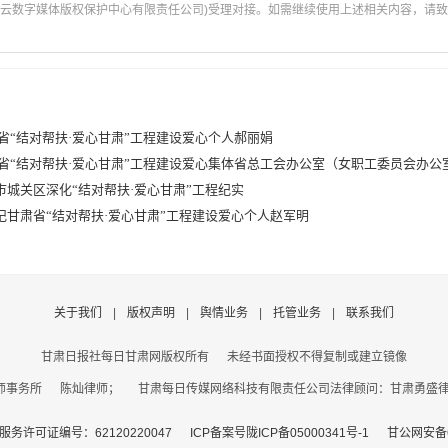
云数字媒体版权保护中心有限责任公司)受理对接。如需继续使用上述相关内容，请致电甘肃
省“结对帮扶·爱心甘肃”工程建设爱心个人郝丽娟
省“结对帮扶·爱心甘肃”工程建设爱心集体省总工会办公室（女职工委员会办公
城关区深化“结对帮扶·爱心甘肃”工程纪实
记甘肃省“结对帮扶·爱心甘肃”工程建设爱心个人赵军明
关于我们
|
版权声明
|
舆情业务
|
托管业务
|
联系我们
甘肃日报社每日甘肃网版权所有
未经书面授权不得复制或建立镜像
事务所 陈灿律师； 甘肃每日传媒网络科技有限责任公司法律顾问：甘肃勇盛律师事
务许可证编号：62120220047
ICP备案号陇ICP备05000341号-1
甘公网安备62