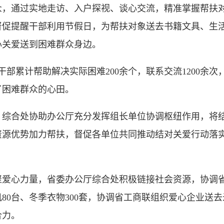
众，通过实地走访、入户探视、谈心交流，精准掌握帮扶
督促提醒干部利用节假日，为帮扶对象送去书籍文具、生
心关爱送到困难群众身边。
部累计帮助解决实际困难200余个，联系交流1200余次
了困难群众的心田。
合处协助办公厅充分发挥组长单位协调枢纽作用，将结
资源优势加力帮扶，督促各单位共同推动结对关爱行动落
心力量，省委办公厅综合处积极链接社会资源，协调省
80台、冬季衣物300套，协调省工商联组织爱心企业送去
合力。