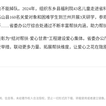
掉队。2024年，组织东乡县福利院43名儿童走进省
积石山县160名关爱对象和困难学生到兰州开展3天研学，
怀……省委办公厅综合处通过不断丰富帮扶内涵，助力帮
为“结对帮扶·爱心甘肃”工程建设爱心集体。省委办公
爱举措，联动更多力量、拓展帮扶维度，让爱心之花在陇
新闻、信息等，未经著作权人合法授权，禁止一切形式的下载、转载使用或者建立镜像