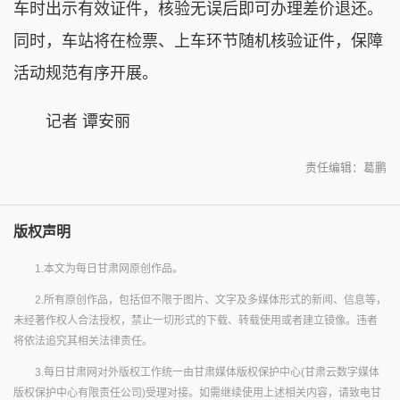
车时出示有效证件，核验无误后即可办理差价退还。
同时，车站将在检票、上车环节随机核验证件，保障
活动规范有序开展。
记者 谭安丽
责任编辑：葛鹏
版权声明
1.本文为每日甘肃网原创作品。
2.所有原创作品，包括但不限于图片、文字及多媒体形式的新闻、信息等，
未经著作权人合法授权，禁止一切形式的下载、转载使用或者建立镜像。违者
将依法追究其相关法律责任。
3.每日甘肃网对外版权工作统一由甘肃媒体版权保护中心(甘肃云数字媒体
版权保护中心有限责任公司)受理对接。如需继续使用上述相关内容，请致电甘