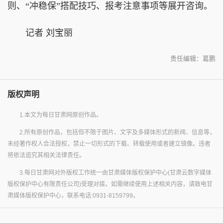
则、“冲稳保”搭配技巧、报考注意事项等展开咨询。
记者 刘宝丽
责任编辑：葛鹏
版权声明
1.本文为每日甘肃网原创作品。
2.所有原创作品，包括但不限于图片、文字及多媒体形式的新闻、信息等，
未经著作权人合法授权，禁止一切形式的下载、转载使用或者建立镜像。违者
将依法追究其相关法律责任。
3.每日甘肃网对外版权工作统一由甘肃媒体版权保护中心(甘肃云数字媒体
版权保护中心有限责任公司)受理对接。如需继续使用上述相关内容，请致电甘
肃媒体版权保护中心，联系电话:0931-8159799。