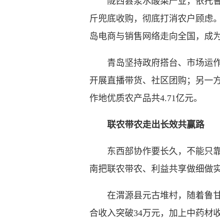
陇西县浆水酸菜产业，依托鲁甘
斤兜底收购，彻底打消农户顾虑。
岛电商与销售网络走向全国，成
青岛坚持政府搭台、市场运作、
开展直播带货、社区团购；另一
作地优质农产品共4.71亿元。
联农带农走出长效共赢路
东西部协作要长久，不能只靠项
南把联农带农、利益共享做细做
在渭源县元古堆村，随着鲁甘协作
合收入突破34万元，加上中药材