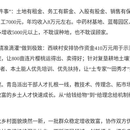
事”：土地有租金、务工有薪金、入股有股金、销售有保
、男工7000元，年均收入8万元左右。中药材基地、蓝莓
年多增收5000元以上，不耽误种地，也不耽误顾家。
滴灌”做到极致：西峡村安排协作资金410万元用于示
院，让800亩连片樱桃运得出、卖得好；针对复垦耕地土
业者、本土能人优先培训、优先扶持，让“土专家”“田秀才
青岛派出干部人才扎根一线，教技术、传理念、拓市场
富的乡土人才快速成长。从“给钱给物”到“给理念给机制给
。
村面貌焕然一新，一批群众稳定增收致富，协作双方优