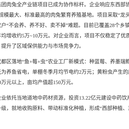
肉兔全产业链项目已成为协作标杆。企业响应东西部协作
规模最大、标准最高的肉兔繁育养殖基地。项目采取“龙头
“不会养、养不好、卖不掉”难题。目前已覆盖28个乡镇、
户年均增收约5万~10万元。对企业而言，项目不仅稳定了
，提升了区域保供能力与市场竞争力。
区落地“鱼+莓+虫”农业工厂新模式：种蓝莓、养墨瑞
光为养鱼省电，单棚冬季月均节电约2万元；黄粉虫产生的
0万元以上，亩均产值超150万元。
依托当地道地中药材资源，投资13.22亿元建设中药饮
级，就地收购原料、带动标准化种植，形成“西部种植、