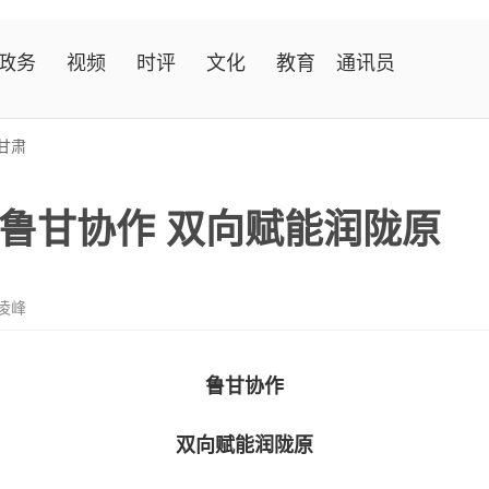
政务
视频
时评
文化
教育
通讯员
甘肃
鲁甘协作 双向赋能润陇原
凌峰
鲁甘协作
双向赋能润陇原