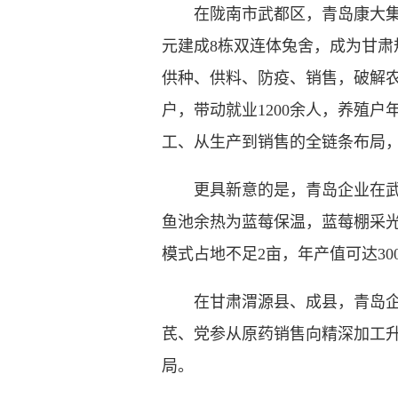
在陇南市武都区，青岛康大集团
元建成8栋双连体兔舍，成为甘肃
供种、供料、防疫、销售，破解农户
户，带动就业1200余人，养殖
工、从生产到销售的全链条布局
更具新意的是，青岛企业在武都
鱼池余热为蓝莓保温，蓝莓棚采
模式占地不足2亩，年产值可达30
在甘肃渭源县、成县，青岛企业
芪、党参从原药销售向精深加工升
局。