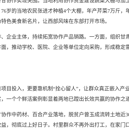
协作实现突围。当地利用协作资金建设蔬菜大棚与加工车
76岁的当地农民张进才种植4个大棚，年产芹菜7万斤，年
为特色美食新名片，让西部风味在东部打开市场。
企业主体，持续拓宽协作产品销路。一方面，组织甘肃
方面，推动学校、医院、企业等单位定向采购，形成稳定
目投入，更要靠机制“拴心留人”，让群众真正嵌入产业
实，一个个鲜活案例彰显着两地已蹚出长效共赢的协作之
中药材、百合产业落地，脱贫户曾玉成流转土地近30亩
收益，彻底过上好日子。村里群众不再外出打工，在家门