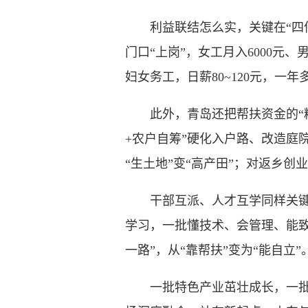
利益联结怎么实，关键在“四件
门口“上岗”，女工月入6000元
妇女务工，日薪80~120元，一
此外，青岛还把帮扶资金的“精准
+农户自筹”硬化入户路、改造庭
“生土地”变“高产田”；对返乡创
干部互派、人才互学同样关键。
学习，一批懂技术、会管理、能致
一路”，从“靠帮扶”变为“能自立”
一批特色产业茁壮成长，一批乡