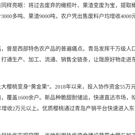
样亮眼：将过去废弃的橄榄叶、果渣变废为宝，提取橄
000多吨、果渣9000吨，农户凭出售废料户均增收400
曾是西部特色农产品的普遍痛点。青岛发挥千万级人口
，打通生产、加工、流通、销售全链条，让陇原好物走进
桃变身“黄金果”。2018年以来，投入协作资金55万
亩，覆盖1600余户。新品种脆甜耐储运，快递直达市场，
，户均年增收2万元以上。优质樱桃通过青岛产销平台快速进