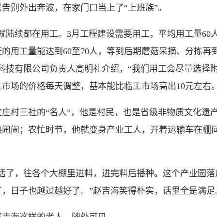
告别外出奔波，在家门口当上了“上班族”。
陆续都在用工。3月工程建设需要用工，平均用工量60人
的用工量能达到60至70人，等到后期蘑菇采摘、分拣再
禾农业科技有限公司负责人高明礼介绍，“我们用工会尽量选
市场的价格每天调整，基本能比临工市场高出10元左右。
庄村三社的“名人”，他是村民，也是省级非物质文化遗
热闹闹；农忙时节，他就变身产业工人，开着运输车在棚
了，往各个大棚里进料，进完料后播种。这个产业园落
了，日子也越过越好了。”赵吉海笑得朴实，话里全是满足