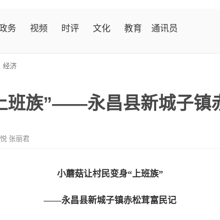
政务
视频
时评
文化
教育
通讯员
>
经济
上班族”——永昌县新城子镇
悦 张丽君
小蘑菇让村民变身“上班族”
——永昌县新城子镇赤松茸富民记