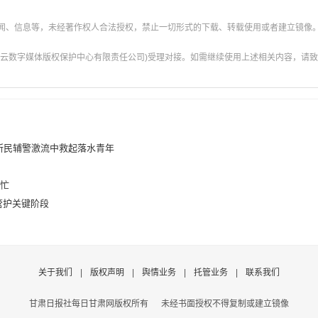
新闻、信息等，未经著作权人合法授权，禁止一切形式的下载、转载使用或者建立镜像
云数字媒体版权保护中心有限责任公司)受理对接。如需继续使用上述相关内容，请致电甘肃
所民辅警激流中救起落水青年
富忙
管护关键阶段
关于我们
|
版权声明
|
舆情业务
|
托管业务
|
联系我们
甘肃日报社每日甘肃网版权所有
未经书面授权不得复制或建立镜像