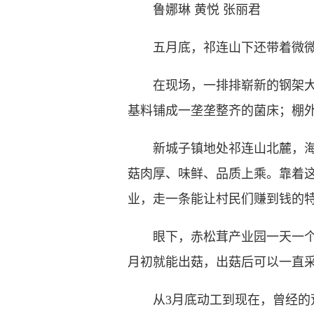
鲁娜琳 黄悦 张丽君
五月底，祁连山下还带着微微凉
在现场，一排排崭新的钢架大棚
基料铺成一垄垄整齐的菌床；棚
新城子镇地处祁连山北麓，海拔
菇肉厚、味鲜、品质上乘。靠着
业，走一条能让村民们赚到钱的
眼下，赤松茸产业园一天一个样。
月初就能出菇，出菇后可以一直采
从3月底动工到现在，曾经的荒