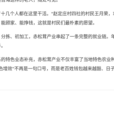
吉海这样的老人，随处可见。
有十几个人都在这里干活。”赵定庄村四社的村民王月荣，
、能顾家、能挣钱，这就是村民们最朴素的愿望。
拣、初加工，赤松茸产业串起了一条完整的就业链。年
手。
特色业态补充，赤松茸产业不仅丰富了当地特色农业种
色增效”不再是一句口号，而是老百姓钱包越来越鼓、日