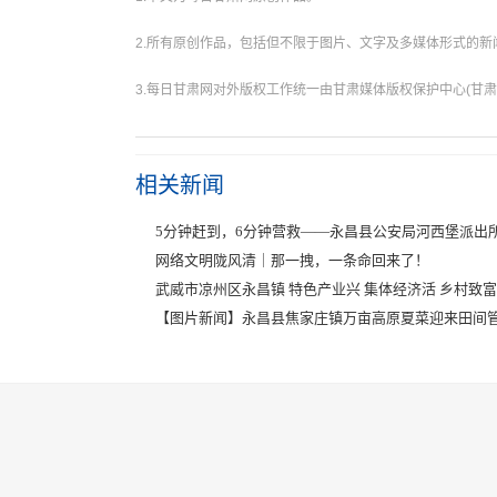
2.所有原创作品，包括但不限于图片、文字及多媒体形式的
3.每日甘肃网对外版权工作统一由甘肃媒体版权保护中心(甘肃
相关新闻
5分钟赶到，6分钟营救——永昌县公安局河西堡派出
网络文明陇风清｜那一拽，一条命回来了！
武威市凉州区永昌镇 特色产业兴 集体经济活 乡村致
【图片新闻】永昌县焦家庄镇万亩高原夏菜迎来田间