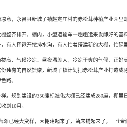
意，永昌县新城子镇赵定庄村的赤松茸种植产业园里却
整齐排开，棚内，小型运输车一趟趟运来发酵好的基料
外，有人挥锹开挖排水沟，有人忙着搭建新的大棚，忙碌
高、气候冷凉、昼夜温差大，冷凉干爽的气候，正好契
这份独有的自然馈赠，新城子镇计划把赤松茸产业打造成
特色路。
规划建设的350座标准化大棚已经建成280座，棚里
收到10月。
滩已经大变样，大棚建起来了，菌床铺起来了，一个新