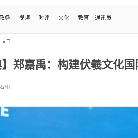
政务
视频
时评
文化
教育
通讯员
>
文卫
大典】郑嘉禹：构建伏羲文化
 石丹丹