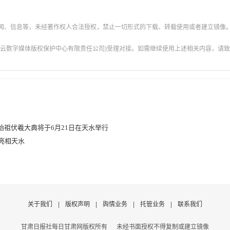
新闻、信息等，未经著作权人合法授权，禁止一切形式的下载、转载使用或者建立镜像
云数字媒体版权保护中心有限责任公司)受理对接。如需继续使用上述相关内容，请致电甘肃
文始祖伏羲大典将于6月21日在天水举行
验亮相天水
关于我们
|
版权声明
|
舆情业务
|
托管业务
|
联系我们
甘肃日报社每日甘肃网版权所有
未经书面授权不得复制或建立镜像